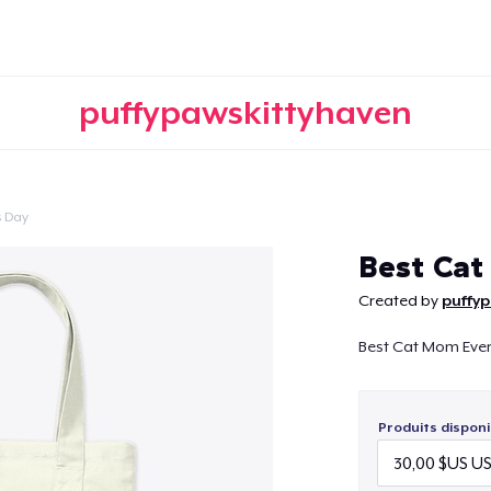
puffypawskittyhaven
s Day
Continuer
Best Ca
Created by
puffy
Best Cat Mom Ever 
Produits disponi