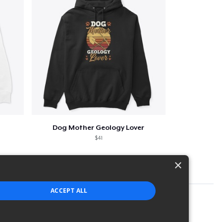
Dog Mother Geology Lover
$41
×
ACCEPT ALL