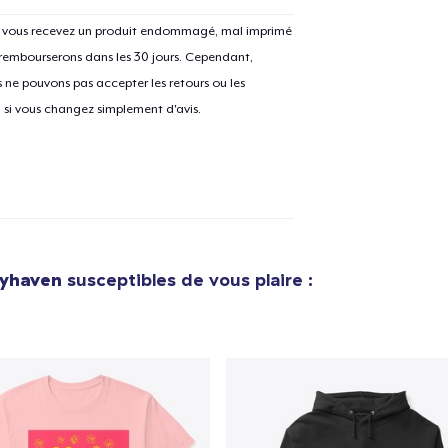
Si vous recevez un produit endommagé, mal imprimé
 rembourserons dans les 30 jours. Cependant,
ne pouvons pas accepter les retours ou les
e ajouté au
Panier
V
u si vous changez simplement d'avis.
Procéder à la
Continuer Mes
Vérification
tyhaven
susceptibles de vous plaire :
Tote Bag
30,00 $US
Die Cut Sticker
6,99 $US