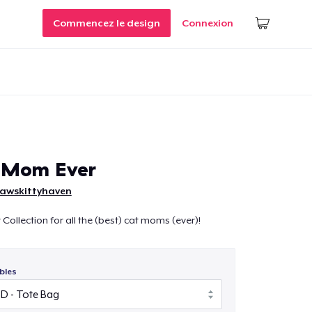
Commencez le design
Connexion
t Mom Ever
pawskittyhaven
Collection for all the (best) cat moms (ever)!
bles