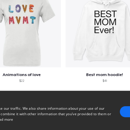
Animations of love
Best mom hoodie!
$22
$41
e our traffic. We also share information about your use of our
 combine it with other information that you’ve provided to them or
ad more