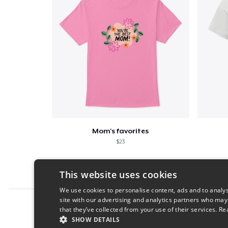
Mom's favorites
$23
This website uses cookies
We use cookies to personalise content, ads and to analys
site with our advertising and analytics partners who may
Report this product
that they’ve collected from your use of their services.
Re
SHOW DETAILS