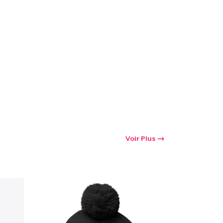
oir le Panier
Qté
 Achats
Voir Plus