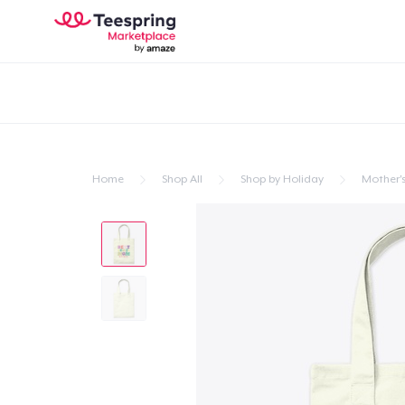
Home
Shop All
Shop by Holiday
Mother'