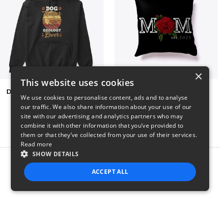
×
This website uses cookies
Dog Mother Geology Lover
The Mom Life
We use cookies to personalise content, ads and to analyse
$41
$21
our traffic. We also share information about your use of our
site with our advertising and analytics partners who may
combine it with other information that you’ve provided to
them or that they’ve collected from your use of their services.
Read more
SHOW DETAILS
Report this product
ACCEPT ALL
STRICTLY NECESSARY
PERFORMANCE
TARGETING
FUNCTIONALITY