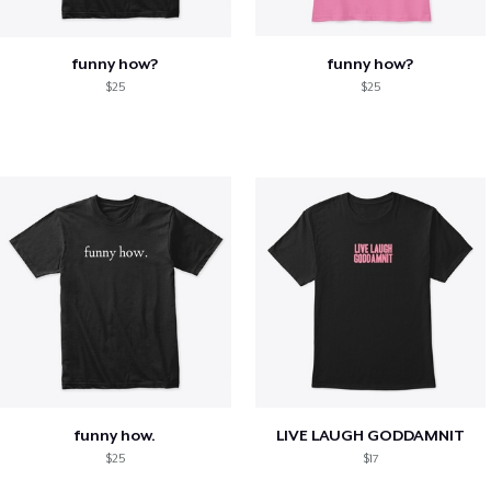
funny how?
funny how?
$25
$25
funny how.
LIVE LAUGH GODDAMNIT
$25
$17