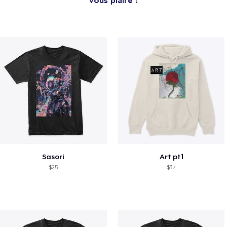
Sasori
Art pt1
$25
$37