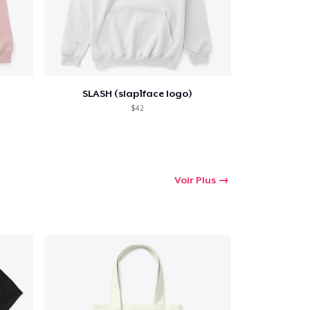
SLASH (slap1face logo)
$42
Voir Plus
oir le Panier
Qté