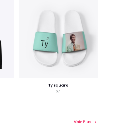
Ty square
$51
Voir Plus