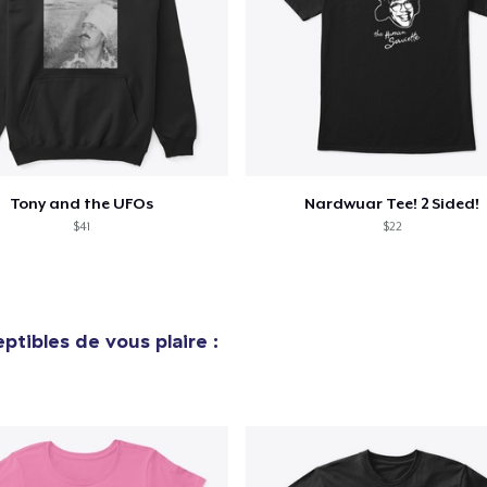
Procéder à la
Continuer Mes
Vérification
Tony and the UFOs
Nardwuar Tee! 2 Sided!
$41
$22
ptibles de vous plaire :