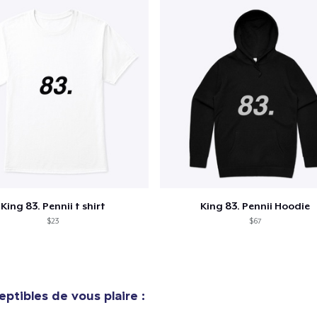
King 83. Pennii t shirt
King 83. Pennii Hoodie
$23
$67
ptibles de vous plaire :