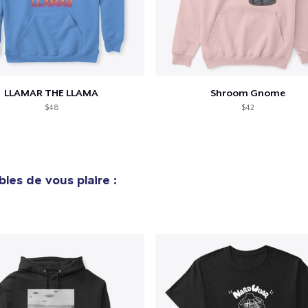
LLAMAR THE LLAMA
Shroom Gnome
$48
$42
bles de vous plaire :
e ajouté au
Panier
V