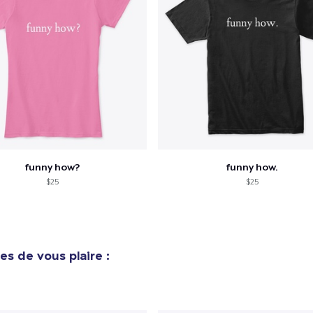
funny how?
funny how.
$25
$25
es de vous plaire :