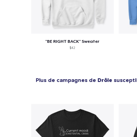
"BE RIGHT BACK" Sweater
$42
Plus de campagnes de
Drôle
suscepti
1
articl