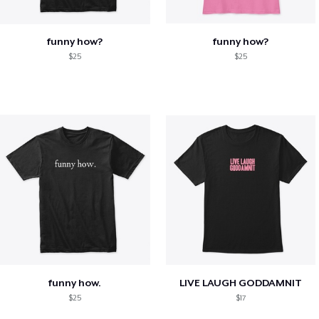
funny how?
funny how?
$25
$25
funny how.
LIVE LAUGH GODDAMNIT
$25
$17