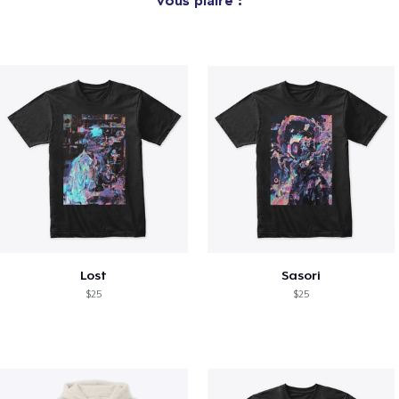
Lost
Sasori
$25
$25