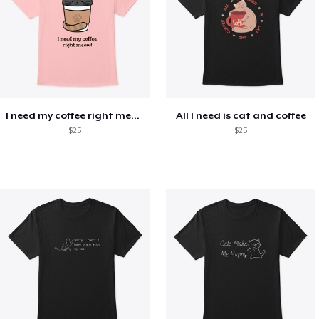
I need my coffee right meow
All I need is cat and coffee
$25
$25