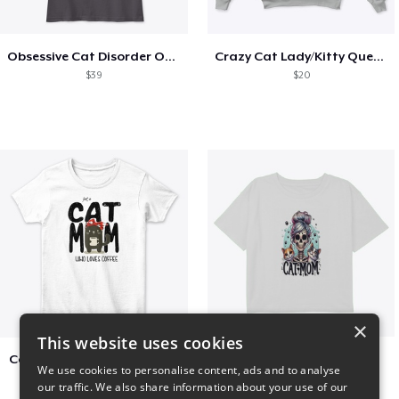
Obsessive Cat Disorder OCD Kittens Lover
Crazy Cat Lady/Kitty Queen
$39
$20
×
This website uses cookies
Cat Mom Who Loves Coffee
cat super mom
We use cookies to personalise content, ads and to analyse
$20
$27
our traffic. We also share information about your use of our