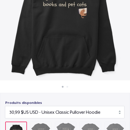
Comment ça marche
19,99 $US
Vendez partout
Premium V-Neck Tee
Vendre n'importe quoi
23,99 $US
Premium V-Neck Tee
29,54 $US
Women's Premium V-Neck Tee
22,99 $US
Produits disponibles