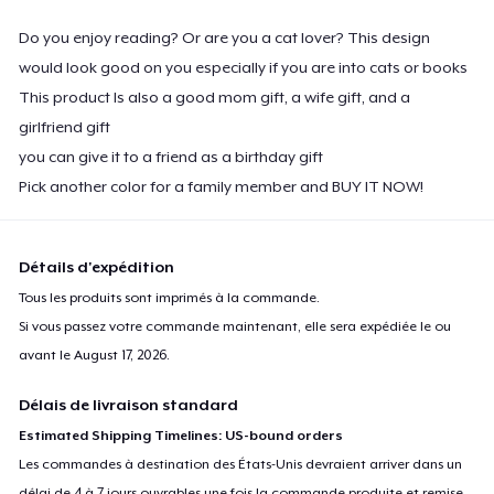
Do you enjoy reading? Or are you a cat lover? This design
would look good on you especially if you are into cats or books
This product Is also a good mom gift, a wife gift, and a
girlfriend gift
you can give it to a friend as a birthday gift
Pick another color for a family member and BUY IT NOW!
Détails d'expédition
Tous les produits sont imprimés à la commande.
Si vous passez votre commande maintenant, elle sera expédiée le ou
avant le
August 17, 2026
.
Délais de livraison standard
Estimated Shipping Timelines: US-bound orders
Les commandes à destination des États-Unis devraient arriver dans un
délai de 4 à 7 jours ouvrables une fois la commande produite et remise