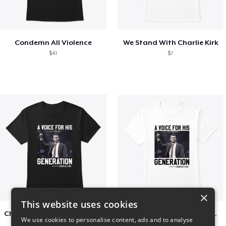
Condemn All Violence
We Stand With Charlie Kirk
$41
$7
×
This website uses cookies
Charlie Kirk A Voice For His Generation
Charlie Kirk A Voice For His Generation
We use cookies to personalise content, ads and to analyse
$41
$7