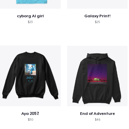
cyborg AI girl
Galaxy Print!
$23
$25
Aya 2057.
End of Adventure
$30
$46