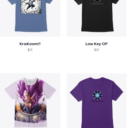
KraKoom!!
Low Key OP
$23
$23