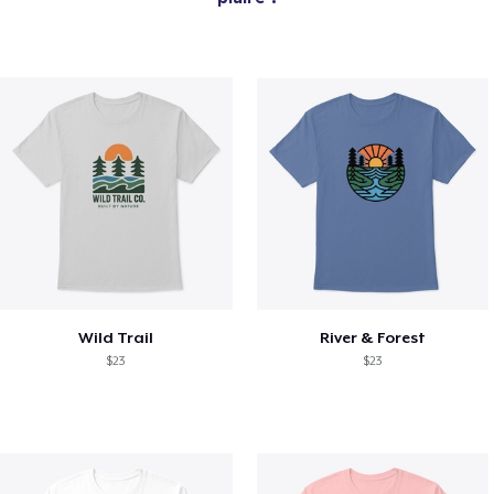
Wild Trail
River & Forest
$23
$23