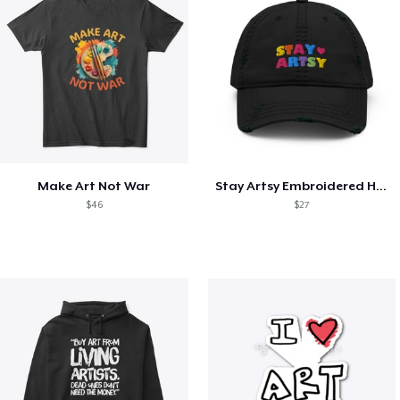
Make Art Not War
Stay Artsy Embroidered Hat
$46
$27