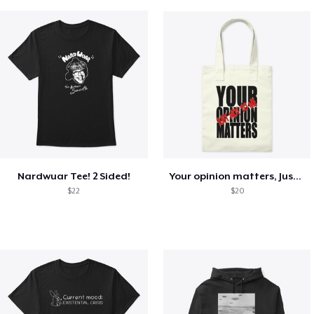
Nardwuar Tee! 2 Sided!
Your opinion matters, Just not to me!
$22
$20