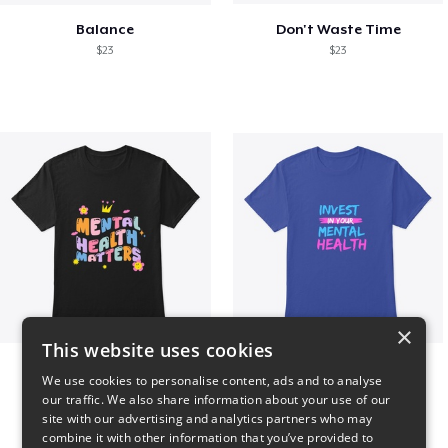
Balance
Don't Waste Time
$23
$23
×
This website uses cookies
Mental Health Matters
Invest in Mental Health
We use cookies to personalise content, ads and to analyse
$23
$23
our traffic. We also share information about your use of our
site with our advertising and analytics partners who may
combine it with other information that you’ve provided to