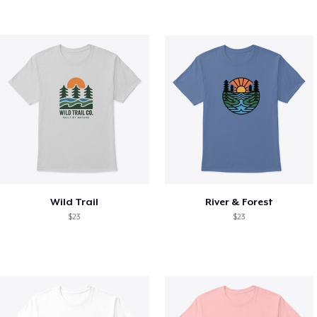
Wild Trail
River & Forest
$23
$23