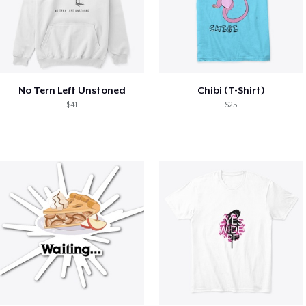
No Tern Left Unstoned
Chibi (T-Shirt)
$41
$25