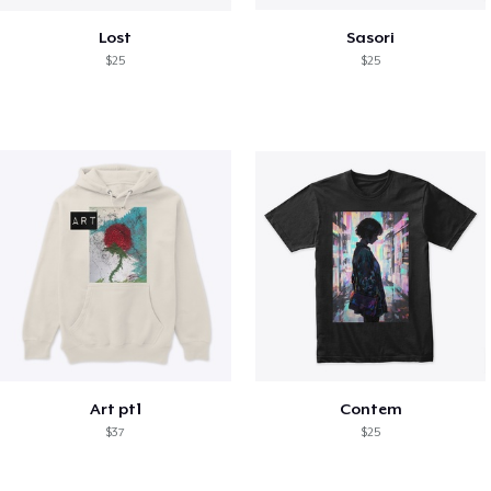
Lost
Sasori
$25
$25
Art pt1
Contem
$37
$25