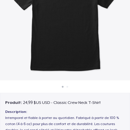
Comment ça marche
Vendez partout
Vendre n'importe quoi
Produit:
24,99 $US USD - Classic Crew Neck T-Shirt
Description:
Intemporel et fiable à porter au quotidien. Fabriqué à partir de 100 %
coton (4 à 6 oz) pour plus de confort et de durabilité. Les coutures
doubles, le col rond côtelé et l'étiquette détachable offrent un look