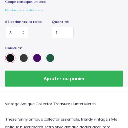
Comfort Colors 1717 | Classic Heavyweight T-Shirt
Coupe classique, unisexe
24,99 $US
Montrer plus de détails
Sélectionnez la taille:
Quantité:
Classic Long Sleeve Tee
30,99 $US
Next Level 3600 | Premium Ring-Spun Cotton T-Shirt
Couleurs:
24,99 $US
Ajouter au panier
Vintage Antique Collector Treasure Hunter Merch
These funny antique collector essentials, trendy vintage style
antique buyer merch, retro style antique dealer gear, rare