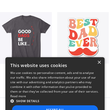
×
This website uses cookies
Good Dads Be Like...
Best Dad Ever!
We use cookies to personalise content, ads and to analyse
$35
$5
our traffic. We also share information about your use of our
site with our advertising and analytics partners who may
combine it with other information that you’ve provided to
them or that they’ve collected from your use of their services.
Read more
SHOW DETAILS
Report this product
ACCEPT ALL