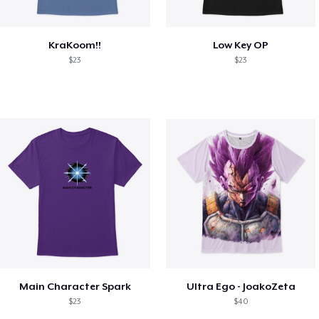
KraKoom!!
Low Key OP
$23
$23
Main Character Spark
Ultra Ego - JoakoZeta
$23
$40