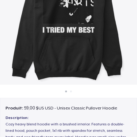
Comment ça marche
Vendez partout
Vendre n'importe quoi
Produit:
59,00 $US USD - Unisex Classic Pullover Hoodie
Description:
Cozy heavy blend hoodie with a brushed interior. Features a double-
lined hood, pouch pocket, 1x1 rib with spandex for stretch, seamless
body, and eco-friendly tear-away label. Hoodie runs small; size up for