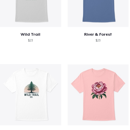
Wild Trail
River & Forest
$23
$23