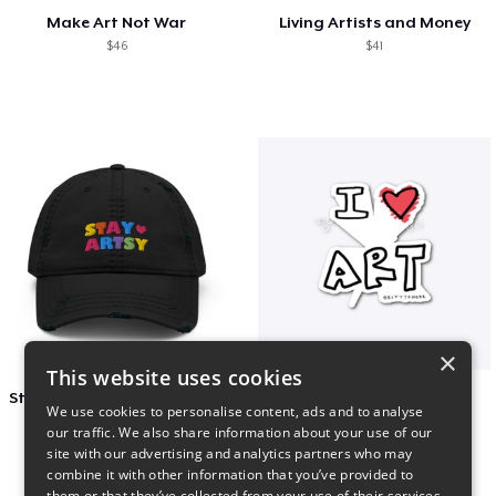
Make Art Not War
Living Artists and Money
$46
$41
×
This website uses cookies
Stay Artsy Embroidered Hat
art love
We use cookies to personalise content, ads and to analyse
$27
$7
our traffic. We also share information about your use of our
site with our advertising and analytics partners who may
combine it with other information that you’ve provided to
them or that they’ve collected from your use of their services.