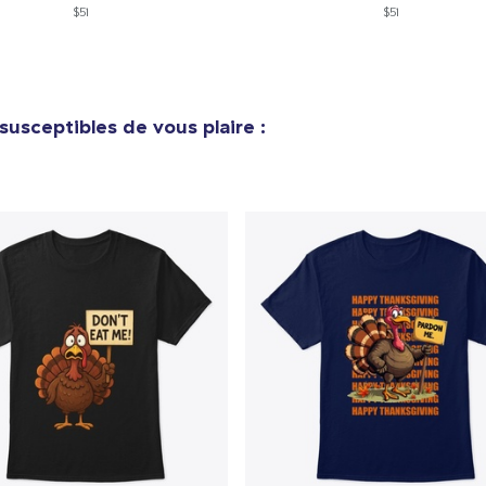
23,99 $US
$51
$51
Heavy Tee
44,99 $US
susceptibles de vous plaire :
Comfort Colors 1717 | Classic Heavyweight T-Shirt
24,99 $US
Classic Long Sleeve Tee
30,99 $US
Next Level 3600 | Premium Ring-Spun Cotton T-Shirt
24,99 $US