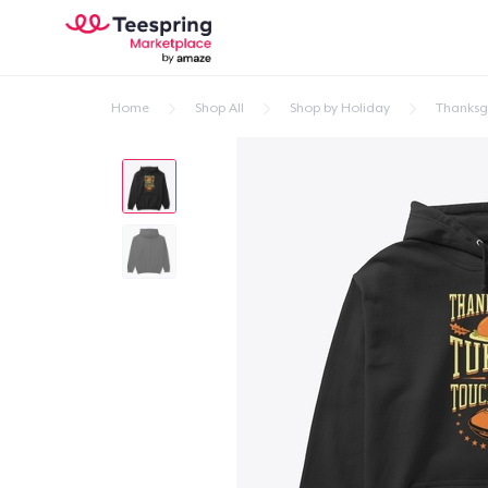
Home
Shop All
Shop by Holiday
Thanksg