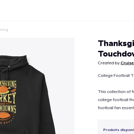
iving
Thanksgi
Touchdo
Created by
Cruise
Continuer
College Football 
This collection of
college football t
football fan essent
Produits disponi