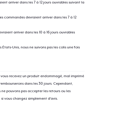
 arriver dans les 7 à 12 jours ouvrables suivant la
 les commandes devraient arriver dans les 7 à 12
raient arriver dans les 10 à 16 jours ouvrables
États-Unis, nous ne suivons pas les colis une fois
e ajouté au
Panier
V
Si vous recevez un produit endommagé, mal imprimé
 rembourserons dans les 30 jours. Cependant,
ne pouvons pas accepter les retours ou les
Procéder à la
u si vous changez simplement d'avis.
Continuer Mes
Vérification
Unisex Classic Pullover Hoodie
40,99 $US