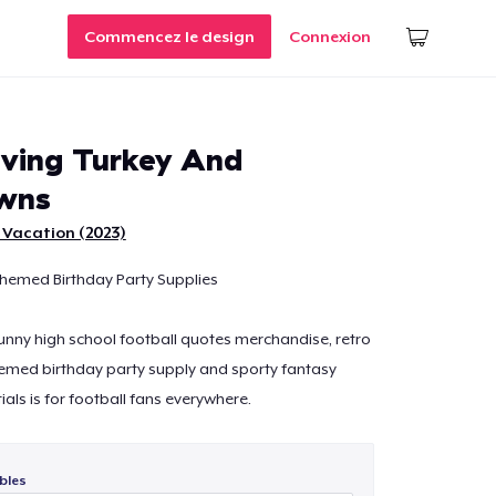
Commencez le design
Connexion
ving Turkey And
wns
 Vacation (2023)
Themed Birthday Party Supplies
 funny high school football quotes merchandise, retro
hemed birthday party supply and sporty fantasy
ials is for football fans everywhere.
bles