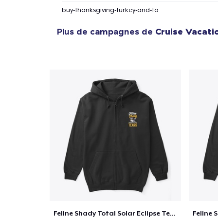
buy-thanksgiving-turkey-and-to
Plus de campagnes de
Cruise Vacati
Feline Shady Total Solar Eclipse Texas