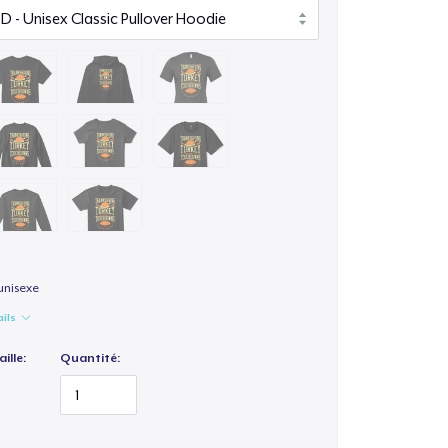
unisexe
ails
ille:
Quantité: