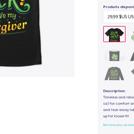
Produits disponi
Description:
Timeless and reli
oz) for comfort an
and tear-away label
up for looser fit.
Montrer plus de dét