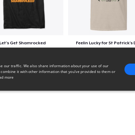
Let's Get Shamrocked
Feelin Lucky for St Patrick's
$51
$23
e our traffic. We also share information about your use of our
 combine it with other information that you’ve provided to them or
ad more
E
TARGETING
FUNCTIONALITY
UNCLASSIFIED
trictly necessary
Performance
Targeting
Functionality
Unclassified
uch as user login and account management. The website cannot be used properly without 