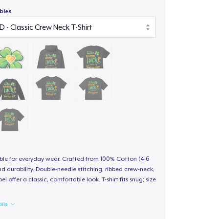
bles
able for everyday wear. Crafted from 100% Cotton (4-6
d durability. Double-needle stitching, ribbed crew-neck,
 offer a classic, comfortable look. T-shirt fits snug; size
ails