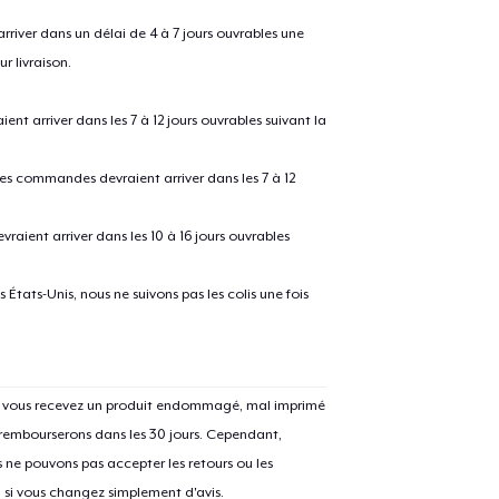
river dans un délai de 4 à 7 jours ouvrables une
r livraison.
 arriver dans les 7 à 12 jours ouvrables suivant la
 les commandes devraient arriver dans les 7 à 12
raient arriver dans les 10 à 16 jours ouvrables
e ajouté au
Panier
V
États-Unis, nous ne suivons pas les colis une fois
Si vous recevez un produit endommagé, mal imprimé
Procéder à la
Continuer Mes
 rembourserons dans les 30 jours. Cependant,
Vérification
ne pouvons pas accepter les retours ou les
u si vous changez simplement d'avis.