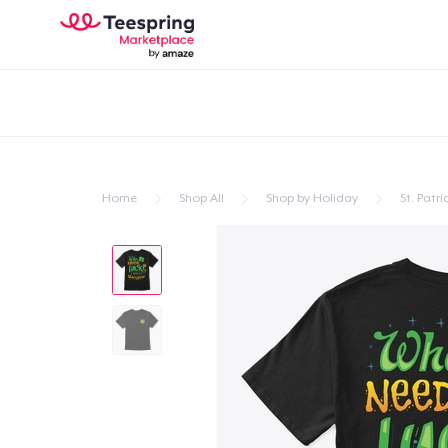
Home
Shop All
Shop by Holiday
St. Patri