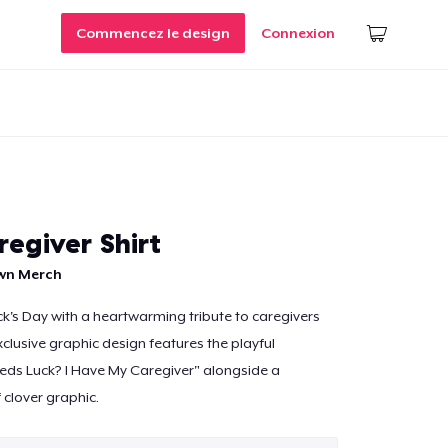
Commencez le design
Connexion
egiver Shirt
own Merch
ick's Day with a heartwarming tribute to caregivers
clusive graphic design features the playful
s Luck? I Have My Caregiver" alongside a
 clover graphic.