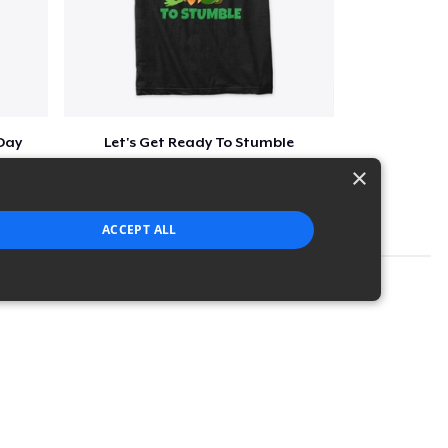
 Day
Let's Get Ready To Stumble
$29
×
ACCEPT ALL
strictly necessary cookies.