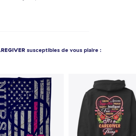
Classic Crew Neck T-Shirt
29,99 $US
Die Cut Sticker
8,00 $US
Unisex Classic Pullover Hoodie
AREGIVER
susceptibles de vous plaire :
49,99 $US
Comfort Tee
29,99 $US
Mug
21,99 $US
Unisex Classic Crewneck Sweatshirt
41,99 $US