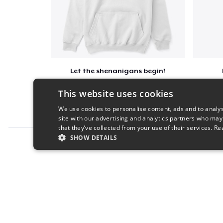
Let the shenanigans begin!
$41
This website uses cookies
We use cookies to personalise content, ads and to analys
site with our advertising and analytics partners who may
that they’ve collected from your use of their services.
Re
SHOW DETAILS
Report this product
STRICTLY NECESSARY
PERFORMANC
S
Strictly necessary cookies allow core website functionality s