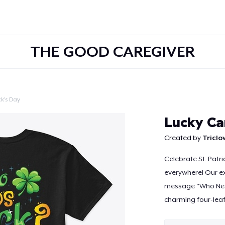
THE GOOD CAREGIVER
ck's Day
Continuer
Lucky Car
Created by
Tricl
Celebrate St. Patr
everywhere! Our ex
message "Who Need
charming four-leaf