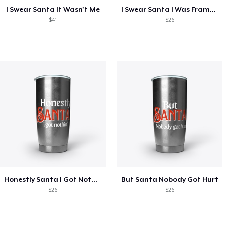
I Swear Santa It Wasn't Me
I Swear Santa I Was Framed
$41
$26
Honestly Santa I Got Nothin'
But Santa Nobody Got Hurt
$26
$26