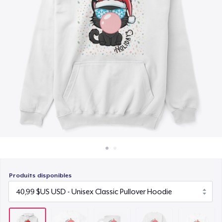
Comment ça marche
15,99 $US
Vendez partout
Unisex Classic Crewneck Sweatshirt
Vendre n'importe quoi
32,99 $US
Classic Long Sleeve Tee
30,99 $US
Produits disponibles