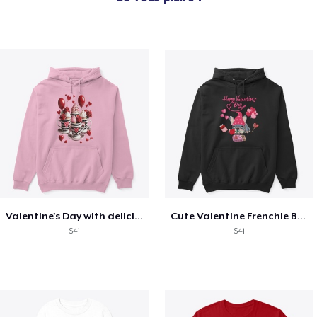
Valentine's Day with delicious food
Cute Valentine Frenchie Bulldog
$41
$41