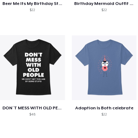
Beer Me Its My Birthday St Patricks Day
Birthday Mermaid Outfit Costume
$22
$22
DON´T MESS WITH OLD PEOPLE
Adoption Is Both celebrate
$48
$22