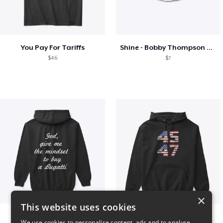
You Pay For Tariffs
Shine - Bobby Thompson Band Merch
$46
$7
×
This website uses cookies
B
Vintage 45-47 Design
We use cookies to personalise content, ads and to analyse