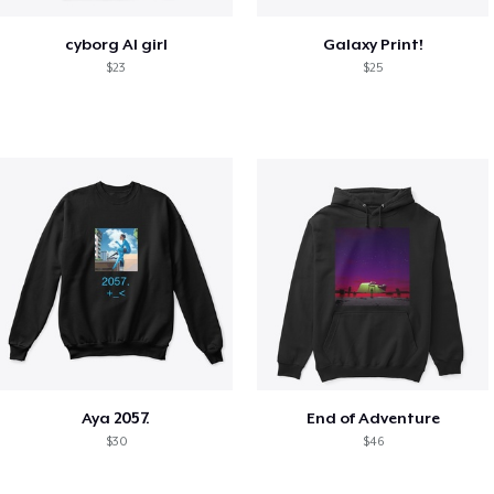
cyborg AI girl
Galaxy Print!
$23
$25
Aya 2057.
End of Adventure
$30
$46