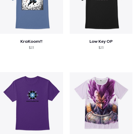
KraKoom!!
Low Key OP
$23
$23