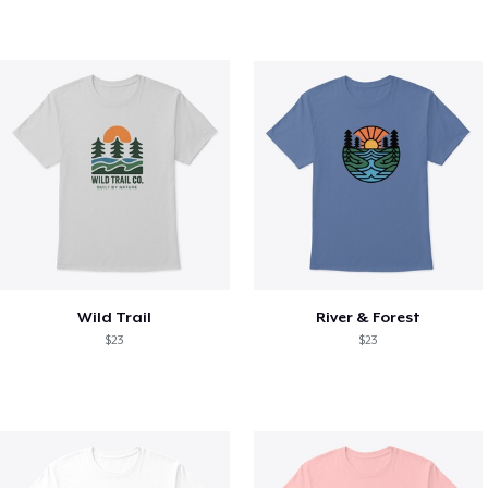
Wild Trail
River & Forest
$23
$23