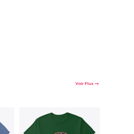
oir le Panier
Qté
 Achats
Voir Plus