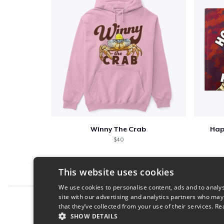
Winny The Crab
Hap
$40
This website uses cookies
We use cookies to personalise content, ads and to analys
site with our advertising and analytics partners who may
Report this product
that they’ve collected from your use of their services.
Re
SHOW DETAILS