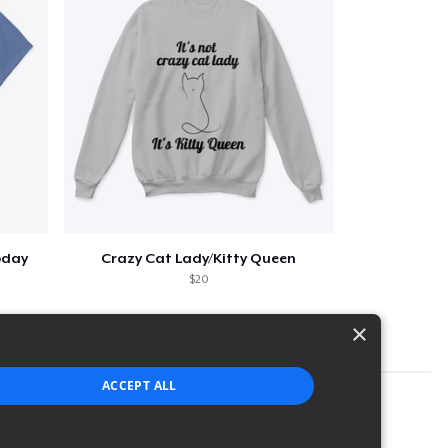
oday
Crazy Cat Lady/Kitty Queen
$20
×
ACCEPT ALL