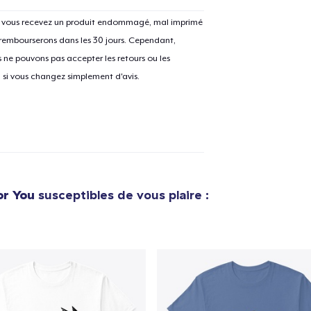
Si vous recevez un produit endommagé, mal imprimé
 rembourserons dans les 30 jours. Cependant,
ne pouvons pas accepter les retours ou les
e ajouté au
Panier
V
u si vous changez simplement d'avis.
Procéder à la
Continuer Mes
Vérification
or You
susceptibles de vous plaire :