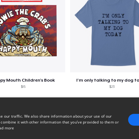
py Mouth Children's Book
I'm only talking to my dog t
$15
$23
e our traffic. We also share information about your use of our
 combine it with other information that you’ve provided to them or
ad more