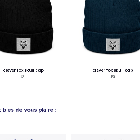
e ajouté au
Panier
V
clever fox skull cap
clever fox skull cap
$31
$31
Procéder à la
Continuer Mes
Vérification
bles de vous plaire :