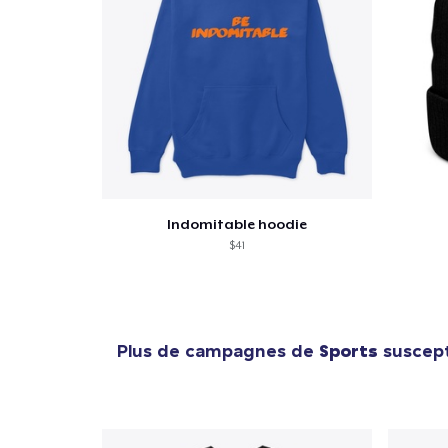
1
articl
Indomitable hoodie
$41
Plus de campagnes de
Sports
suscepti