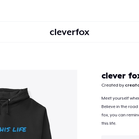
cleverfox
Continuer
clever fo
Created by
creato
Meet yourself where
Believe in the road
fox, you can remin
this life.