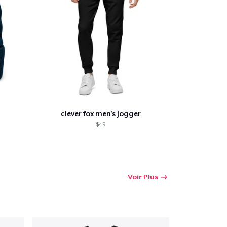
oir le Panier
Qté
clever fox men's jogger
$49
 Achats
Voir Plus