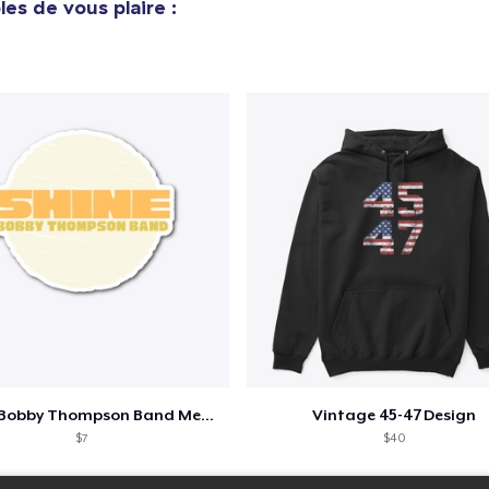
es de vous plaire :
Shine - Bobby Thompson Band Merch
Vintage 45-47 Design
$7
$40