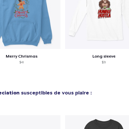
Merry Chrismas
Long sleeve
$41
$31
ciation
susceptibles de vous plaire :