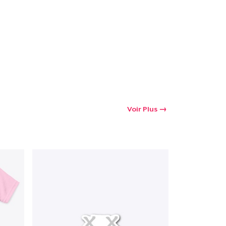
Voir Plus
oir le Panier
Qté
 Achats