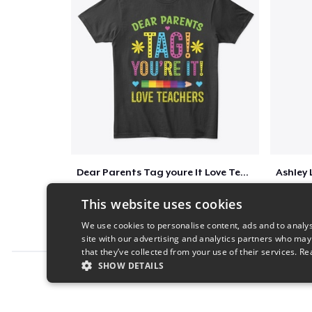
Dear Parents Tag youre It Love Teachers
$6
This website uses cookies
We use cookies to personalise content, ads and to analys
site with our advertising and analytics partners who may
that they’ve collected from your use of their services.
Re
SHOW DETAILS
Report this product
STRICTLY NECESSARY
PERFORMANC