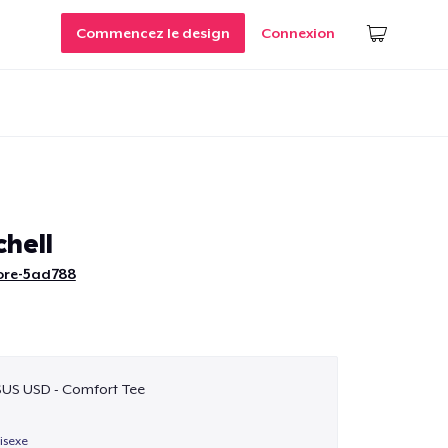
Commencez le design
Connexion
chell
ore-5ad788
$US USD - Comfort Tee
isexe