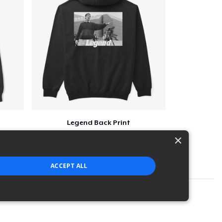
Legend Back Print
$33
×
ACCEPT ALL