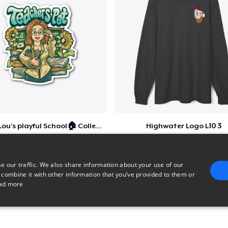
Ashley Lou's playful School🏠 Collection
Highwater Logo L10 3
$6
$36
e our traffic. We also share information about your use of our
 combine it with other information that you’ve provided to them or
ad more
E
TARGETING
FUNCTIONALITY
UNCLASSIFIED