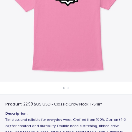
Comment ça marche
Vendez partout
Vendre n'importe quoi
Produit:
22,99 $US USD - Classic Crew Neck T-Shirt
Description:
Timeless and reliable for everyday wear. Crafted from 100% Cotton (4-6
oz) for comfort and durability. Double-needle stitching, ribbed crew-
neck, and tear-away label offer a classic, comfortable look. T-shirt fits