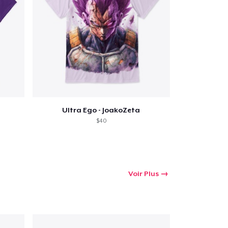
oir le Panier
Qté
Ultra Ego - JoakoZeta
 Achats
$40
Voir Plus