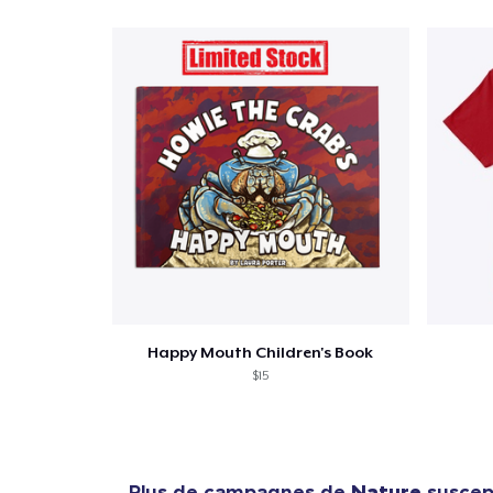
Happy Mouth Children's Book
$15
Plus de campagnes de
Nature
suscept