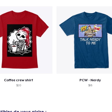
Coffee crew shirt
PCW - Nerdy
$20
$18
ibles de vous plaire :