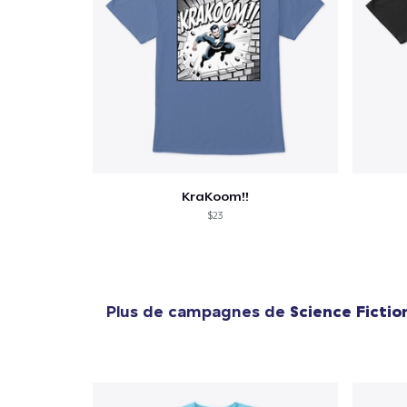
1
articl
KraKoom!!
$23
Plus de campagnes de
Science Fictio