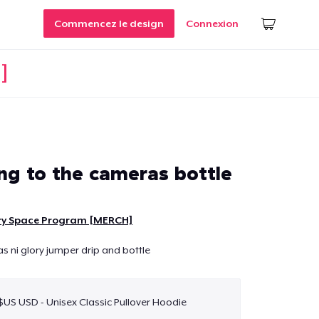
Commencez le design
Connexion
]
ng to the cameras bottle
ory Space Program [MERCH]
 ni glory jumper drip and bottle
$US USD - Unisex Classic Pullover Hoodie