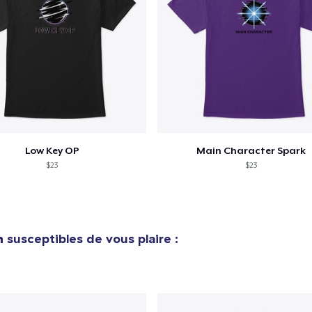
e ajouté au
Panier
V
Procéder à la
Low Key OP
Main Character Spark
Continuer Mes
Vérification
$23
$23
n
susceptibles de vous plaire :