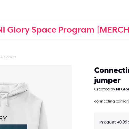
NI Glory Space Program [MERCH
 & Comics
Continuer
Connecti
jumper
Created by
NI Gl
connecting cameras
Produit:
40,99 