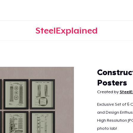
SteelExplained
Continuer
Construc
Posters
Created by
SteelE
Exclusive Set of 6 
and Design Enthusi
High Resolution JPG
photo lab!