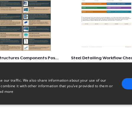
Tekla Structures Components Poster
Steel Detailing Workflow Chec
$4
$9
e our traffic. We also share information about your use of our
 combine it with other information that you’ve provided to them or
ad more
E
TARGETING
FUNCTIONALITY
UNCLASSIFIED
trictly necessary
Performance
Targeting
Functionality
Unclassified