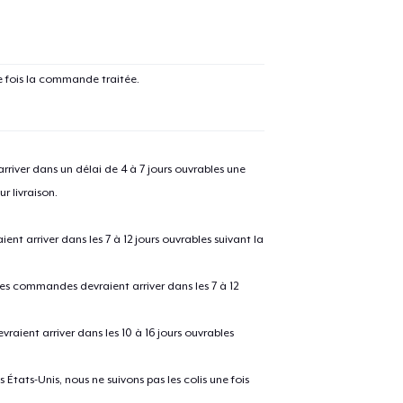
e fois la commande traitée.
river dans un délai de 4 à 7 jours ouvrables une
r livraison.
 arriver dans les 7 à 12 jours ouvrables suivant la
e ajouté au
Panier
V
 les commandes devraient arriver dans les 7 à 12
raient arriver dans les 10 à 16 jours ouvrables
Procéder à la
Continuer Mes
États-Unis, nous ne suivons pas les colis une fois
Vérification