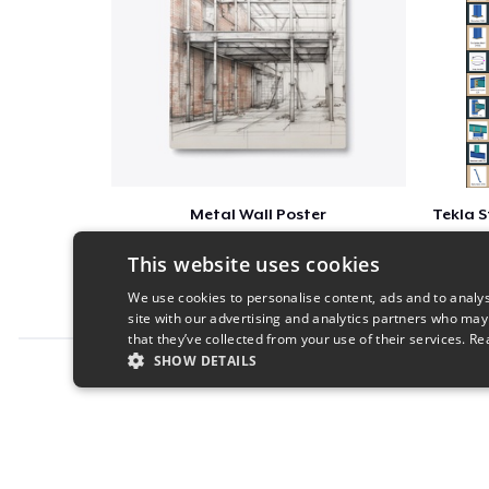
Metal Wall Poster
$27
This website uses cookies
We use cookies to personalise content, ads and to analys
site with our advertising and analytics partners who may
that they’ve collected from your use of their services.
Re
SHOW DETAILS
Report this product
STRICTLY NECESSARY
PERFORMANC
S