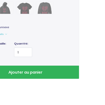
unisexe
ails
ille:
Quantité:
Ajouter au panier