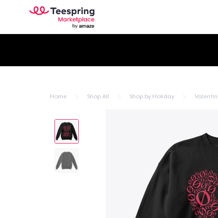
Home
Shop All
Shop by Holiday
Valentin