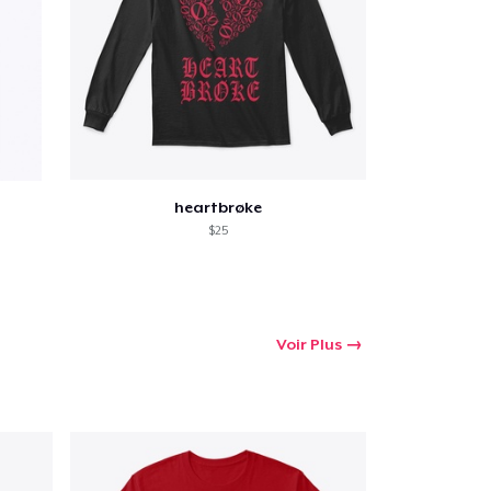
heartbrøke
$25
Voir Plus