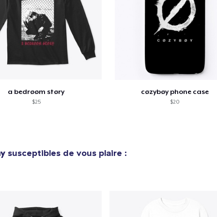
Classic Crew Neck T-Shirt
20,00 $US
Premium Long Sleeve Tee
30,00 $US
a bedrøøm støry
cøzybøy phone case
$25
$20
ay
susceptibles de vous plaire :