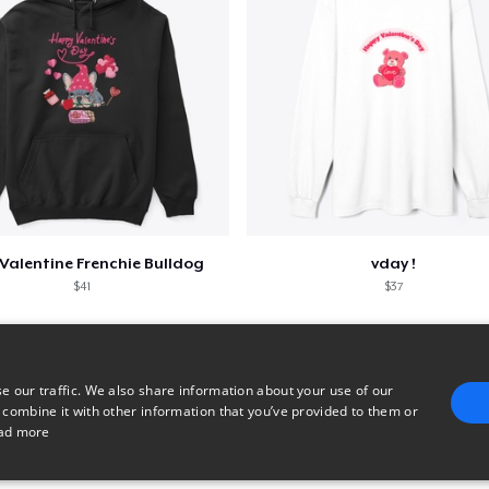
Valentine Frenchie Bulldog
vday !
$41
$37
e our traffic. We also share information about your use of our
 combine it with other information that you’ve provided to them or
ad more