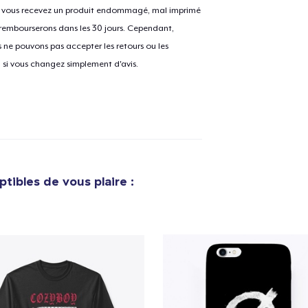
Si vous recevez un produit endommagé, mal imprimé
 rembourserons dans les 30 jours. Cependant,
ne pouvons pas accepter les retours ou les
e ajouté au
Panier
u si vous changez simplement d'avis.
V
Procéder à la
Continuer Mes
Vérification
tibles de vous plaire :
Unisex Classic Crewneck Sweatshirt
35,00 $US
Unisex Classic Pullover Hoodie
35,00 $US