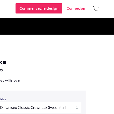
Commencez le design
Connexion
ke
øy
øy with løve
bles