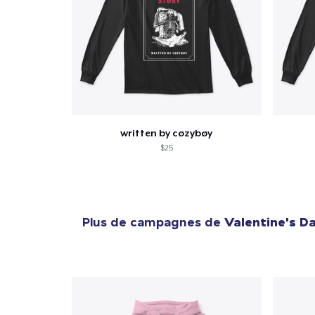
written by cøzybøy
$25
Plus de campagnes de
Valentine's D