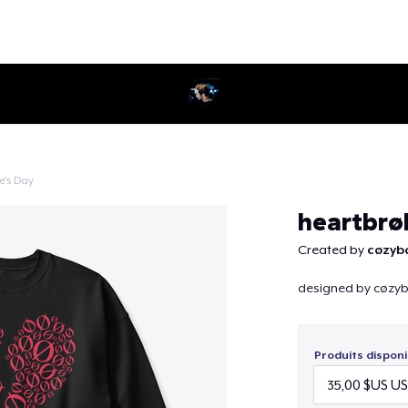
e's Day
Continuer
heartbrø
Created by
cøzyb
designed by cøzyb
Produits disponi