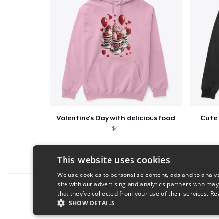
Valentine's Day with delicious food
Cute 
$41
This website uses cookies
We use cookies to personalise content, ads and to analys
site with our advertising and analytics partners who may
Report this product
that they’ve collected from your use of their services.
Re
SHOW DETAILS