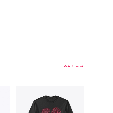
oir le Panier
Qté
 Achats
Voir Plus