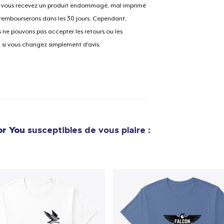
Si vous recevez un produit endommagé, mal imprimé
 rembourserons dans les 30 jours. Cependant,
ne pouvons pas accepter les retours ou les
e ajouté au
Panier
u si vous changez simplement d'avis.
V
Procéder à la
Continuer Mes
Vérification
or You
susceptibles de vous plaire :