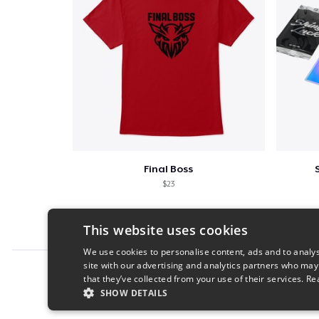
Final Boss
$23
This website uses cookies
We use cookies to personalise content, ads and to analys
site with our advertising and analytics partners who may
Report this product
that they’ve collected from your use of their services.
Re
SHOW DETAILS
STRICTLY NECESSARY
PERFORMANC