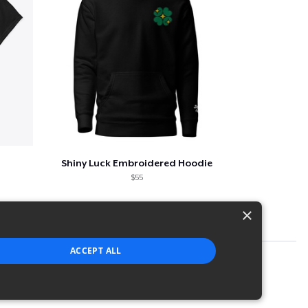
Shiny Luck Embroidered Hoodie
$55
×
ACCEPT ALL