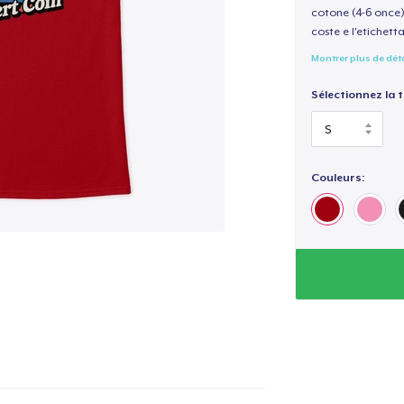
cotone (4-6 once) 
coste e l'etichett
Montrer plus de dét
Sélectionnez la ta
Couleurs: