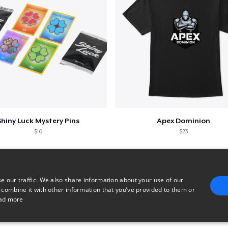
Shiny Luck Mystery Pins
Apex Dominion
$10
$23
e our traffic. We also share information about your use of our
 combine it with other information that you’ve provided to them or
ad more
E
TARGETING
FUNCTIONALITY
UNCLASSIFIED