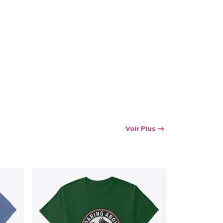
oir le Panier
Qté
 Achats
Voir Plus