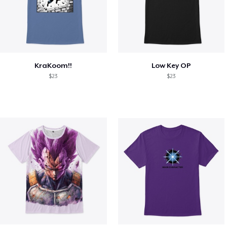
KraKoom!!
Low Key OP
$23
$23