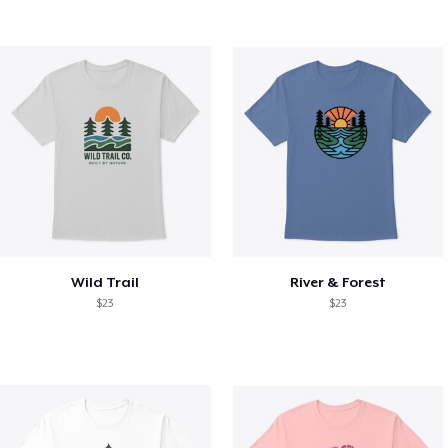
Wild Trail
River & Forest
$23
$23