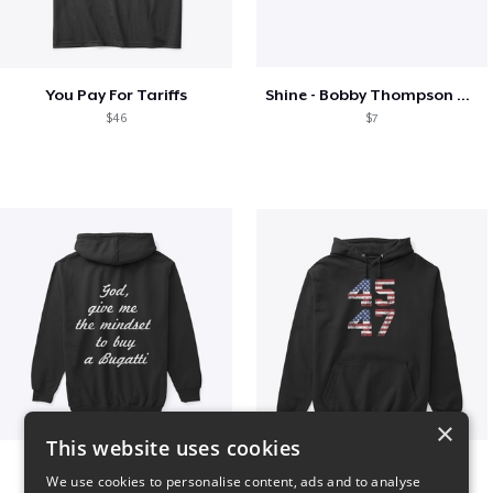
You Pay For Tariffs
Shine - Bobby Thompson Band Merch
$46
$7
×
This website uses cookies
B
Vintage 45-47 Design
We use cookies to personalise content, ads and to analyse
$51
$40