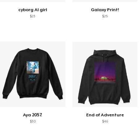
cyborg AI girl
Galaxy Print!
$23
$25
Aya 2057.
End of Adventure
$30
$46