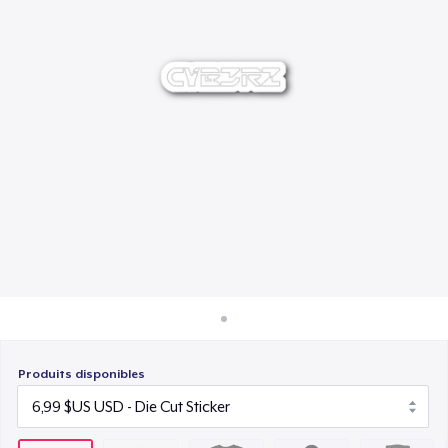
Comment ça marche
22,99 $US
Vendez partout
AS Colour Stencil Hoodie
Vendre n'importe quoi
56,99 $US
Unisex Premium Pullover Hoodie
40,99 $US
Unisex Classic Crewneck Sweatshirt
32,99 $US
Classic Long Sleeve Tee
30,99 $US
Produits disponibles