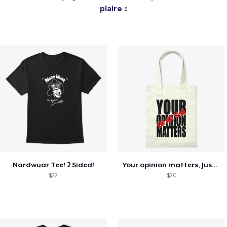
plaire :
Nardwuar Tee! 2 Sided!
Your opinion matters, Just not to me!
$22
$20