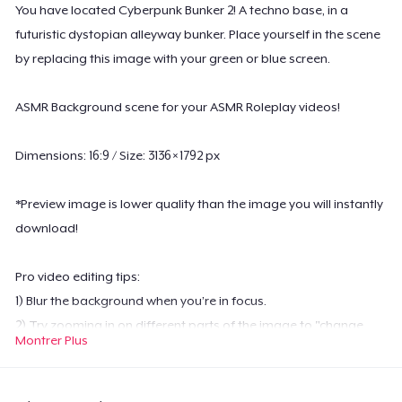
You have located Cyberpunk Bunker 2! A techno base, in a
futuristic dystopian alleyway bunker. Place yourself in the scene
by replacing this image with your green or blue screen.
ASMR Background scene for your ASMR Roleplay videos!
Dimensions: 16:9 / Size: 3136 × 1792 px
*Preview image is lower quality than the image you will instantly
download!
Pro video editing tips:
1) Blur the background when you’re in focus.
2) Try zooming in on different parts of the image to "change
Montrer Plus
angles" in your scenes.
Please do NOT share downloads with others, send them here to