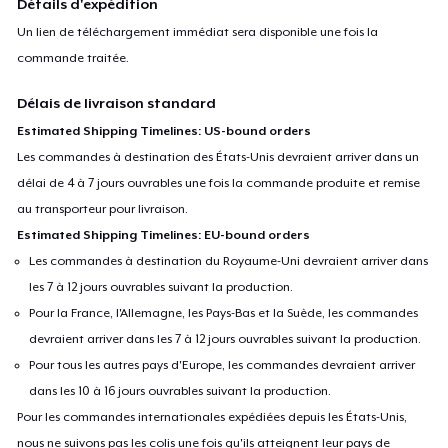
Détails d'expédition
buy their own.
Un lien de téléchargement immédiat sera disponible une fois la
commande traitée.
Attribution is appreciated: Link to this product or to this store in
your video description credits section. Thank You! :)
Délais de livraison standard
Estimated Shipping Timelines: US-bound orders
*Search terms: Cyberpunk, Sci Fi, Dystopian
Les commandes à destination des États-Unis devraient arriver dans un
délai de 4 à 7 jours ouvrables une fois la commande produite et remise
au transporteur pour livraison.
Estimated Shipping Timelines: EU-bound orders
Les commandes à destination du Royaume-Uni devraient arriver dans
les 7 à 12 jours ouvrables suivant la production.
Pour la France, l'Allemagne, les Pays-Bas et la Suède, les commandes
devraient arriver dans les 7 à 12 jours ouvrables suivant la production.
Pour tous les autres pays d'Europe, les commandes devraient arriver
dans les 10 à 16 jours ouvrables suivant la production.
Pour les commandes internationales expédiées depuis les États-Unis,
nous ne suivons pas les colis une fois qu'ils atteignent leur pays de