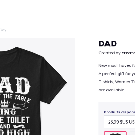
 Day
DAD
Created by
creato
New must-haves for
Continuer
A perfect gift for 
T-shirts, Women Te
are available.
Produits disponi