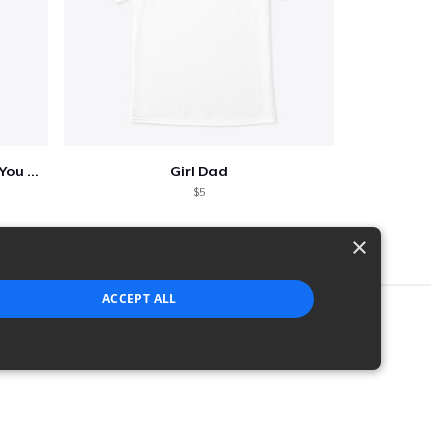
Who Needs A Superhero When You Have Dad
Girl Dad
$5
×
ACCEPT ALL