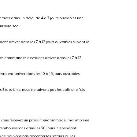
river dans un délai de 4 à 7 jours ouvrables une
r livraison.
 arriver dans les 7 à 12 jours ouvrables suivant la
 les commandes devraient arriver dans les 7 à 12
raient arriver dans les 10 à 16 jours ouvrables
e ajouté au
Panier
V
États-Unis, nous ne suivons pas les colis une fois
Si vous recevez un produit endommagé, mal imprimé
Procéder à la
Continuer Mes
 rembourserons dans les 30 jours. Cependant,
Vérification
ne pouvons pas accepter les retours ou les