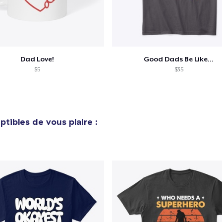
Unisex Classic Crewneck Sweatshirt
38,99 $US
Dad Love!
Good Dads Be Like...
Women's Classic Tee
$5
$35
23,99 $US
Premium V-Neck Tee
23,99 $US
tibles de vous plaire :
Women's Premium V-Neck Tee
23,99 $US
Premium Long Sleeve Tee
38,99 $US
Women's Comfort Tee