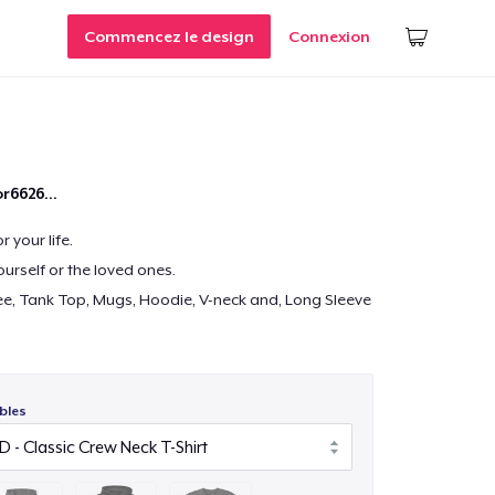
Commencez le design
Connexion
r6626...
 your life.
yourself or the loved ones.
e, Tank Top, Mugs, Hoodie, V-neck and, Long Sleeve
bles