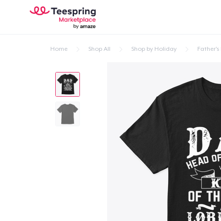
Home
Shop All
Shop by Holiday
Father's