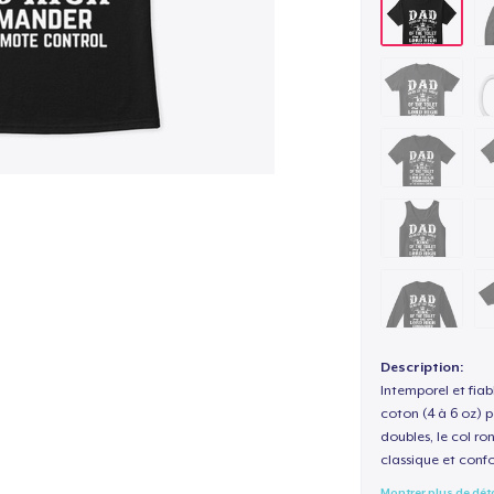
Description:
Intemporel et fiab
coton (4 à 6 oz) p
doubles, le col ro
classique et confo
Montrer plus de dét