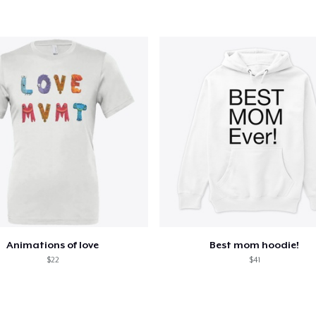
V
Procéder à la
Continuer Mes
Vérification
Die Cut Sticker
6,99 $US
Classic Crew Neck T-Shirt
22,99 $US
Animations of love
Best mom hoodie!
Mug
$22
$41
15,99 $US
Unisex Classic Crewneck Sweatshirt