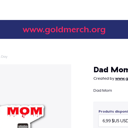
www.goldmerch.org
s Day
Continuer
Dad Mo
Created by
www.g
Dad Mom
Produits disponi