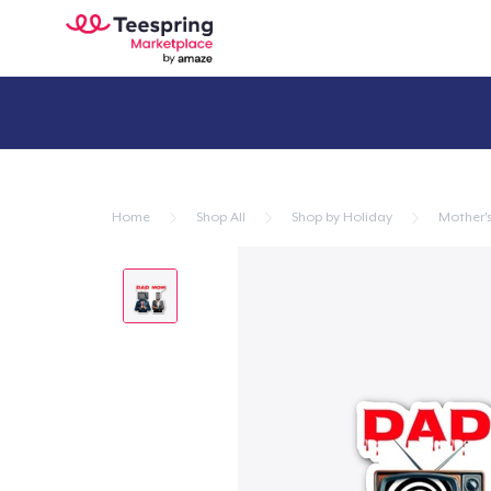
Home
Shop All
Shop by Holiday
Mother'