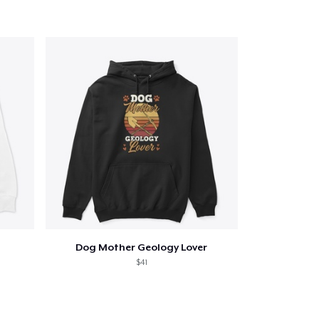
oir le Panier
Qté
 Achats
Dog Mother Geology Lover
$41