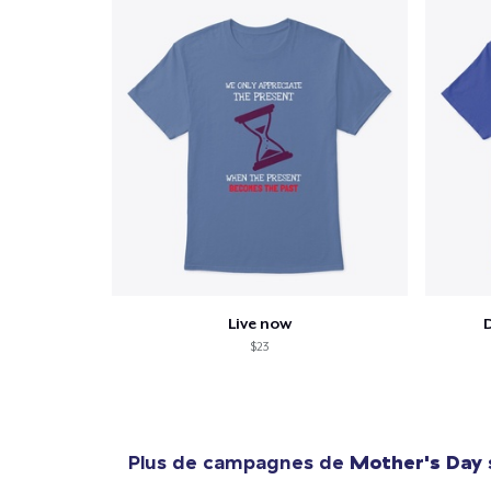
Live now
$23
Plus de campagnes de
Mother's Day
1
articl