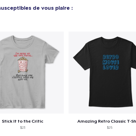
32,99 $US
usceptibles de vous plaire :
Essential Tee
33,99 $US
Next Level 3600 | Premium Ring-Spun Cotton T-Shirt
24,99 $US
Stick It to the Critic
Amazing Retro Classic T-Sh
$23
$25