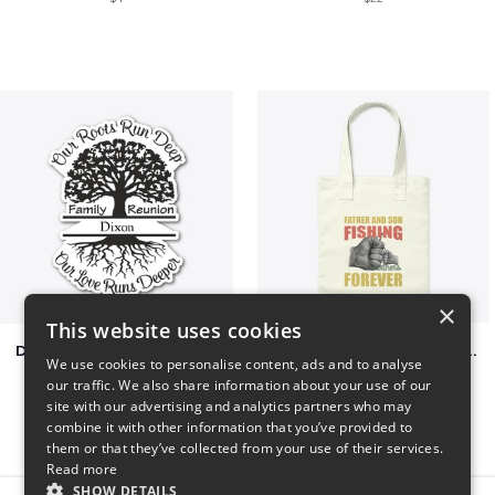
×
This website uses cookies
Dixon Family Reunion 2023
Father & Son Fishing Partners Forever
We use cookies to personalise content, ads and to analyse
$5
$30
our traffic. We also share information about your use of our
site with our advertising and analytics partners who may
combine it with other information that you’ve provided to
them or that they’ve collected from your use of their services.
Read more
SHOW DETAILS