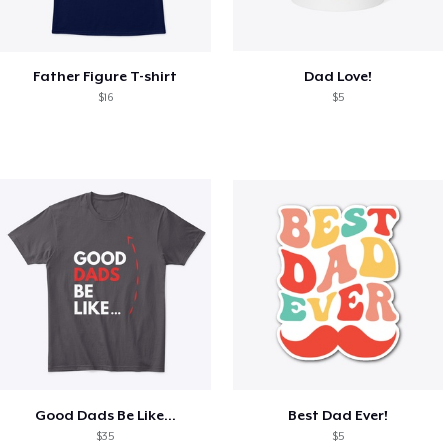
Father Figure T-shirt
Dad Love!
$16
$5
Good Dads Be Like...
Best Dad Ever!
$35
$5