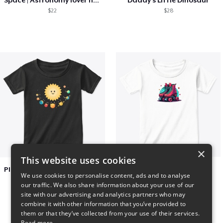
Space | Astronomy lover nice summer tee
Daddy's Little Dinosaur
$22
$28
×
This website uses cookies
Planets toasting marshmallows
Retro Roller Skates
We use cookies to personalise content, ads and to analyse
$22
$22
our traffic. We also share information about your use of our
site with our advertising and analytics partners who may
combine it with other information that you’ve provided to
them or that they’ve collected from your use of their services.
Read more