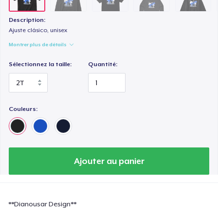
Heavy Tee
44,99 $US
Description:
Ajuste clásico, unisex
Kids Premium Tee
Montrer plus de détails
22,99 $US
Sélectionnez la taille:
Quantité:
Tru Transfer Printed Classic Tee
24,99 $US
Couleurs:
Classic Long Sleeve Tee
30,99 $US
Eco Unisex Tee
Ajouter au panier
33,99 $US
Next Level 3600 | Premium Ring-Spun Cotton T-Shirt
24,99 $US
**Dianousar Design**