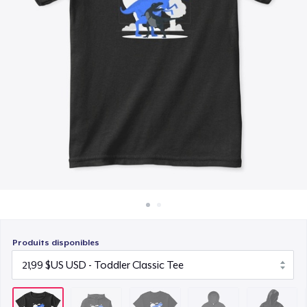
Comment ça marche
22,99 $US
Vendez partout
AS Colour Stencil Hoodie
Vendre n'importe quoi
66,99 $US
Kids Classic Pullover Hoodie
34,99 $US
Unisex Premium Pullover Hoodie
40,99 $US
Comfort Tee
23,99 $US
Produits disponibles
Unisex Classic Crewneck Sweatshirt
32,99 $US