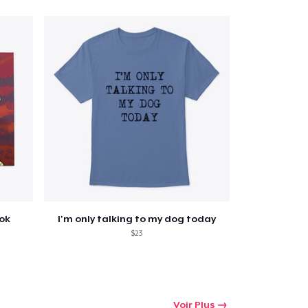
ook
I'm only talking to my dog today
$23
Voir Plus