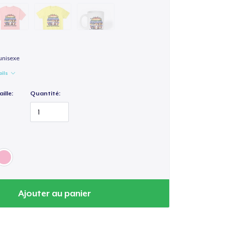
unisexe
ails
ille:
Quantité:
Ajouter au panier