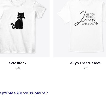
Procéder à la
Continuer Mes
Vérification
Unisex Classic Pullover Hoodie
35,99 $US
Classic Crew Neck T-Shirt
20,99 $US
Solo Black
All you need is love
Comfort Tee
$20
$23
19,99 $US
Mug
15,99 $US
ptibles de vous plaire :