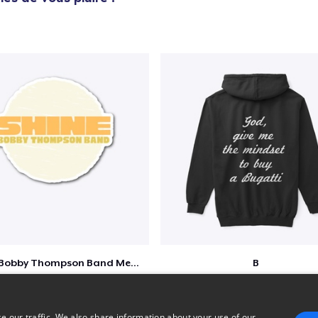
Shine - Bobby Thompson Band Merch
B
$7
$51
e our traffic. We also share information about your use of our