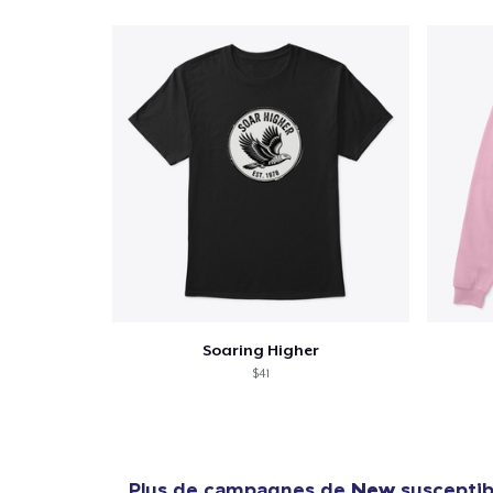
Soaring Higher
$41
Plus de campagnes de
New
susceptibl