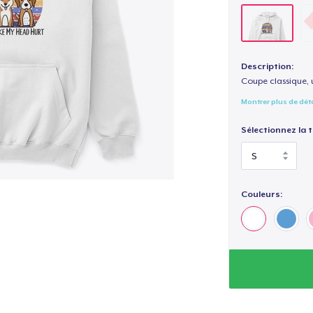
Description:
Coupe classique, 
Montrer plus de dét
Sélectionnez la ta
Couleurs: