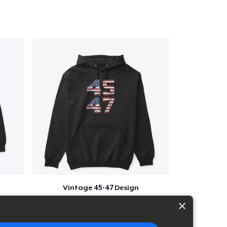
Vintage 45-47 Design
$40
×