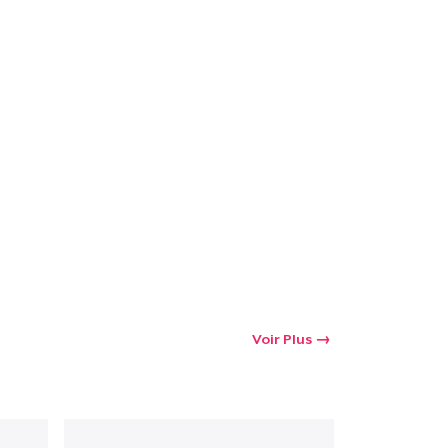
Voir Plus
oir le Panier
Qté