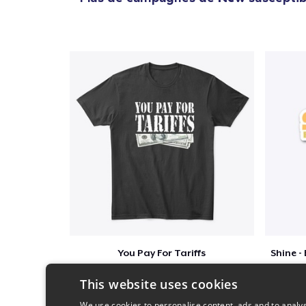
You Pay For Tariffs
$46
This website uses cookies
We use cookies to personalise content, ads and to analys