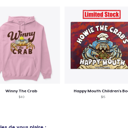
Winny The Crab
Happy Mouth Children's B
$40
$15
es de vous plaire :