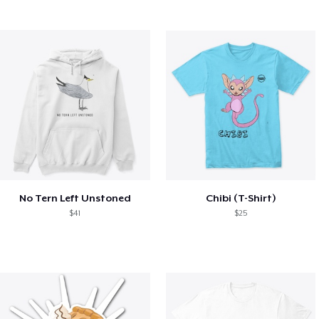
No Tern Left Unstoned
Chibi (T-Shirt)
$41
$25