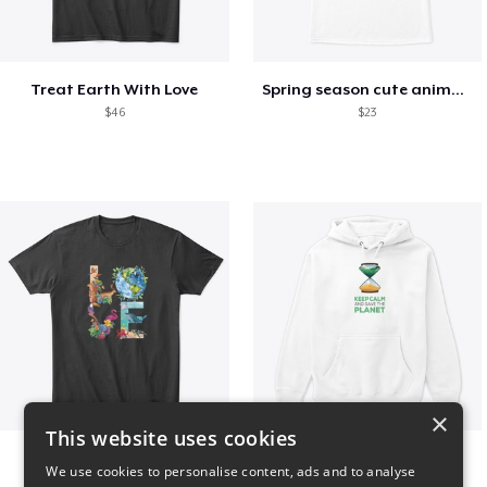
Treat Earth With Love
Spring season cute animal kids tshirt
$46
$23
×
This website uses cookies
Love The Creation
Sahara
We use cookies to personalise content, ads and to analyse
$46
$50