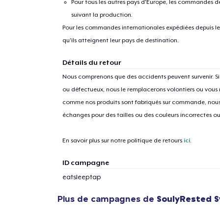
Pour tous les autres pays d'Europe, les commandes dev
suivant la production.
Pour les commandes internationales expédiées depuis les 
qu'ils atteignent leur pays de destination.
Détails du retour
Nous comprenons que des accidents peuvent survenir. 
ou défectueux, nous le remplacerons volontiers ou vous
comme nos produits sont fabriqués sur commande, nous 
échanges pour des tailles ou des couleurs incorrectes o
En savoir plus sur notre politique de retours
ici
.
ID campagne
eatsleeptap
Plus de campagnes de
SoulyRested 
1
articl