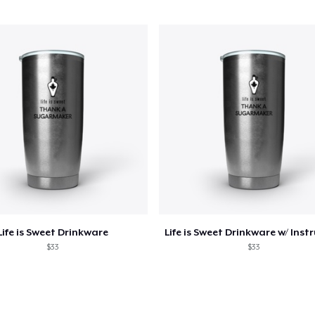
Procéder à la
Continuer Mes
Vérification
Unisex Classic Pullover Hoodie
52,99 $US
Comfort Tee
32,99 $US
Women's Maple Tee
Life is Sweet Drinkware
34,99 $US
$33
$33
Unisex Classic Crewneck Sweatshirt
38,99 $US