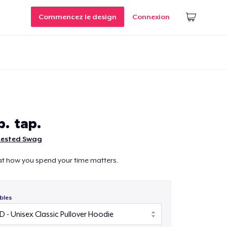
Commencez le design
Connexion
p. tap.
Rested Swag
at how you spend your time matters.
bles