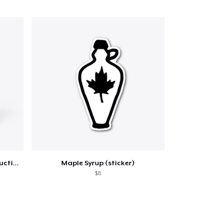
Qté
 Achats
Life is Sweet Drinkware w/ Instructions
Maple Syrup (sticker)
$8