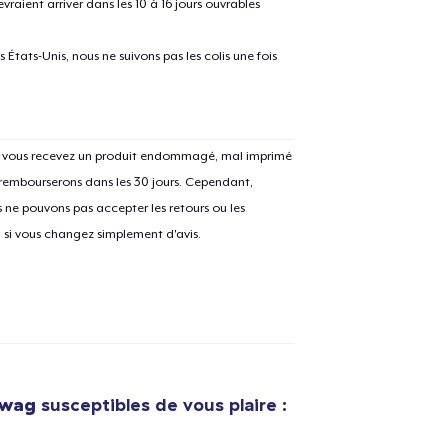
raient arriver dans les 10 à 16 jours ouvrables
États-Unis, nous ne suivons pas les colis une fois
Si vous recevez un produit endommagé, mal imprimé
 rembourserons dans les 30 jours. Cependant,
ne pouvons pas accepter les retours ou les
u si vous changez simplement d'avis.
Swag
susceptibles de vous plaire :
e ajouté au
Panier
V