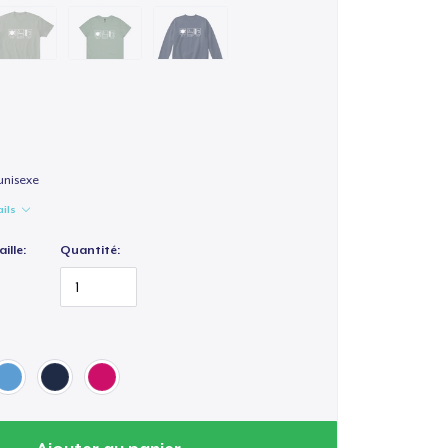
unisexe
ails
ille:
Quantité: