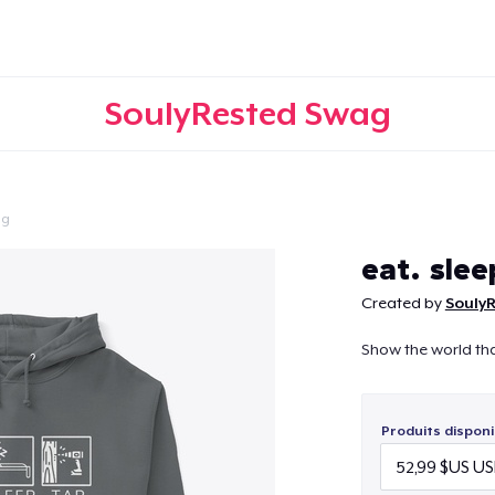
SoulyRested Swag
ng
Continuer
eat. slee
Created by
Souly
Show the world th
Produits disponi