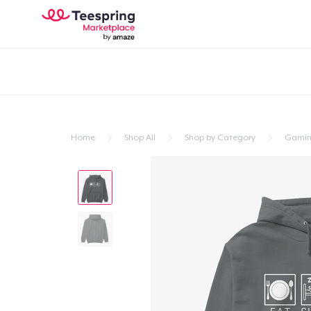
Home
Shop All
Shop by Category
Gami