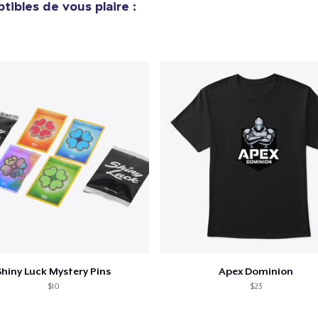
tibles de vous plaire :
Classic Long Sleeve Tee
34,99 $US
Shiny Luck Mystery Pins
Apex Dominion
$10
$23