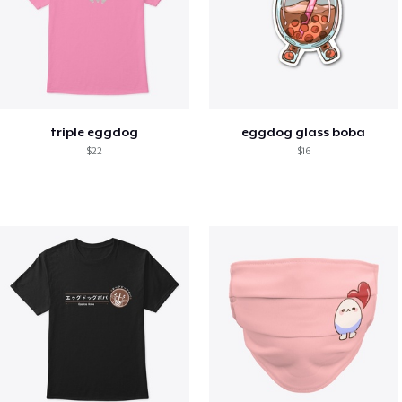
triple eggdog
eggdog glass boba
$22
$16