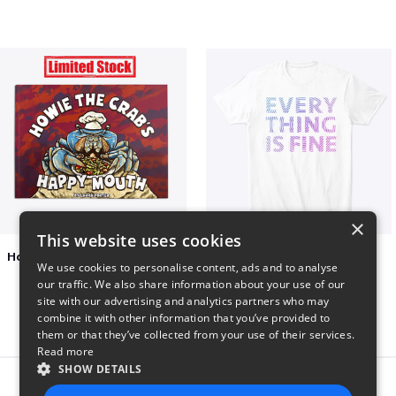
×
This website uses cookies
Happy Mouth Children's Book
EVERY THING IS FINE
We use cookies to personalise content, ads and to analyse
$15
$22
our traffic. We also share information about your use of our
site with our advertising and analytics partners who may
combine it with other information that you’ve provided to
them or that they’ve collected from your use of their services.
Read more
SHOW DETAILS
Report this product