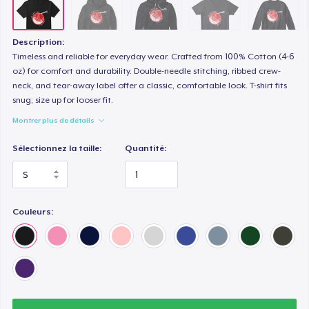
Next Level 3600 | Premium Ring-Spun Cotton T-Shirt
23,99 $US
Description:
Timeless and reliable for everyday wear. Crafted from 100% Cotton (4-6
oz) for comfort and durability. Double-needle stitching, ribbed crew-
neck, and tear-away label offer a classic, comfortable look. T-shirt fits
snug; size up for looser fit.
Montrer plus de détails
Sélectionnez la taille:
Quantité:
Couleurs: