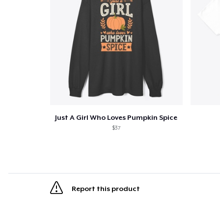
Just A Girl Who Loves Pumpkin Spice
$37
Report this product