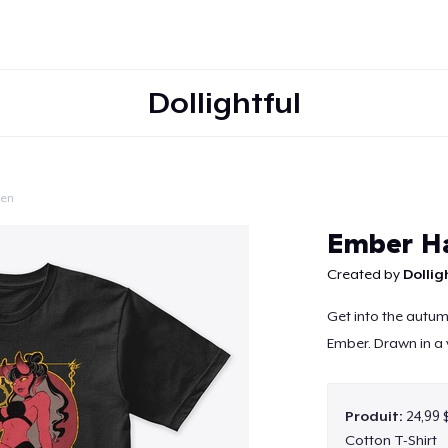
Dollightful
een
Continuer
Ember H
Created by
Dollig
Get into the autumn
Ember. Drawn in a v
Produit:
24,99 
Cotton T-Shirt