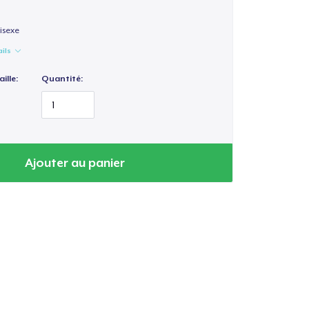
isexe
ails
ille:
Quantité:
Ajouter au panier