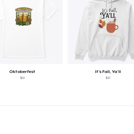
Oktoberfest
It’s Fall, Ya’ll
$41
$41