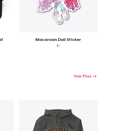
 Achats
at
Macaroon Doll Sticker
$7
Voir Plus