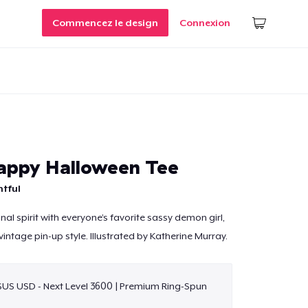
Commencez le design
Connexion
appy Halloween Tee
htful
al spirit with everyone’s favorite sassy demon girl,
intage pin-up style. Illustrated by Katherine Murray.
$US USD - Next Level 3600 | Premium Ring-Spun