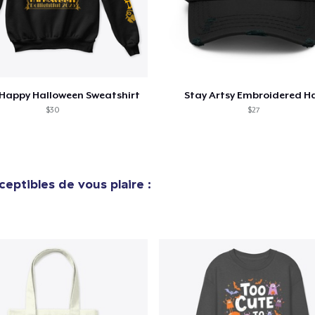
Continuer Mes
Vérification
Happy Halloween Sweatshirt
Stay Artsy Embroidered H
$30
$27
eptibles de vous plaire :