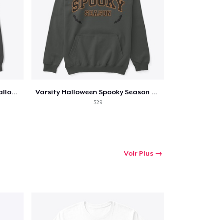
Too Cute to Spook Adorable Halloween Tee
Varsity Halloween Spooky Season Letter
$29
Voir Plus