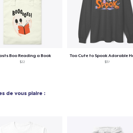
osts Boo Reading a Book
$22
$37
s de vous plaire :