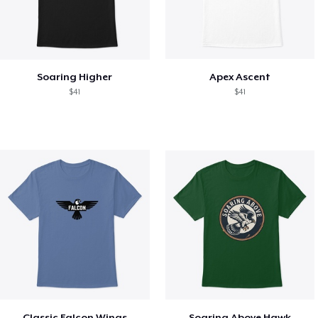
Soaring Higher
Apex Ascent
$41
$41
Classic Falcon Wings
Soaring Above Hawk