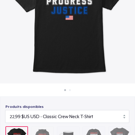
Comment ça marche
15,99 $US
Vendez partout
Unisex Classic Crewneck Sweatshirt
Vendre n'importe quoi
32,99 $US
Women's Classic Tee
23,99 $US
Classic Long Sleeve Tee
30,99 $US
Produits disponibles