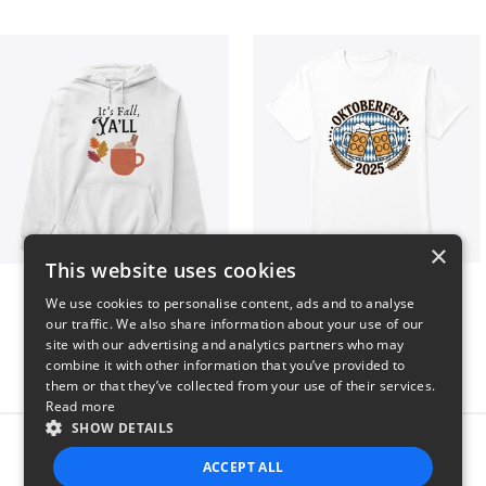
×
This website uses cookies
It’s Fall, Ya’ll
Oktoberfest 2025
We use cookies to personalise content, ads and to analyse
$41
$41
our traffic. We also share information about your use of our
site with our advertising and analytics partners who may
combine it with other information that you’ve provided to
them or that they’ve collected from your use of their services.
Read more
SHOW DETAILS
Report this product
ACCEPT ALL