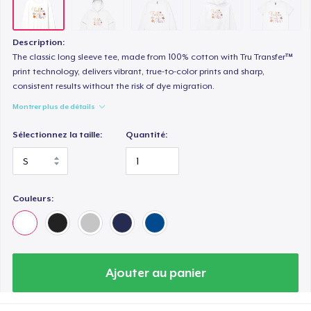
Tru transfer Printed Premium Tee
29,99 $US
Description:
Essential Tee
The classic long sleeve tee, made from 100% cotton with Tru Transfer™
print technology, delivers vibrant, true-to-color prints and sharp,
33,99 $US
consistent results without the risk of dye migration.
Montrer plus de détails
Classic Long Sleeve Tee
30,99 $US
Sélectionnez la taille:
Quantité:
Eco Unisex Tee
33,99 $US
Couleurs:
Next Level 3600 | Premium Ring-Spun Cotton T-Shirt
24,99 $US
Ajouter au panier