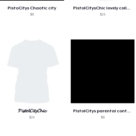
PistoCitys Chaotic city
PistolCitysChic lovely collection
$8
$26
𝓟𝓲𝓼𝓽𝓸𝓵𝓒𝓲𝓽𝔂𝓒𝓱𝓲𝓬
PistolCitys parental control
$26
$8