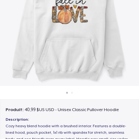
Comment ça marche
Vendez partout
Vendre n'importe quoi
Produit:
40,99 $US USD - Unisex Classic Pullover Hoodie
Description:
Cozy heavy blend hoodie with a brushed interior. Features a double-
lined hood, pouch pocket, 1x1 rib with spandex for stretch, seamless
body, and eco-friendly tear-away label. Hoodie runs small; size up for