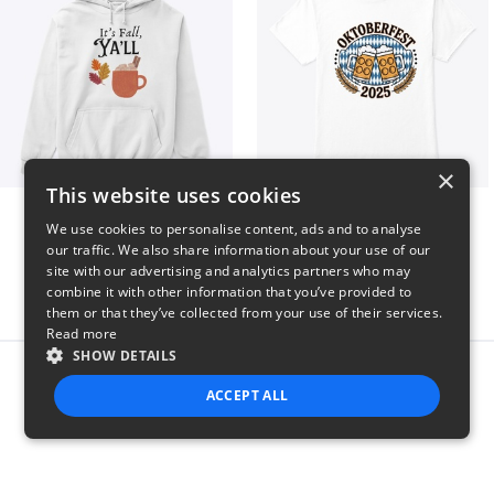
×
This website uses cookies
It’s Fall, Ya’ll
Oktoberfest 2025
We use cookies to personalise content, ads and to analyse
$41
$41
our traffic. We also share information about your use of our
site with our advertising and analytics partners who may
combine it with other information that you’ve provided to
them or that they’ve collected from your use of their services.
Read more
SHOW DETAILS
Report this product
ACCEPT ALL
STRICTLY NECESSARY
PERFORMANCE