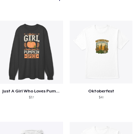
Just A Girl Who Loves Pumpkin Spice
Oktoberfest
$37
$41