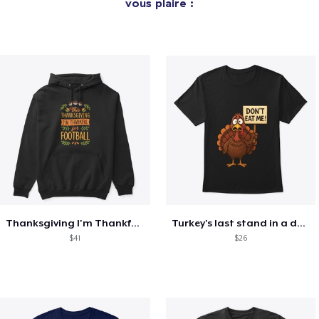
vous plaire :
Thanksgiving I'm Thankful For Football
Turkey's last stand in a design
$41
$26