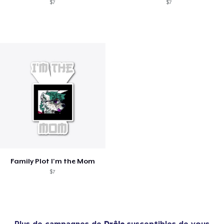
$7
$7
Family Plot I'm the Mom
$7
Plus de campagnes de
Drôle
susceptibles de vous