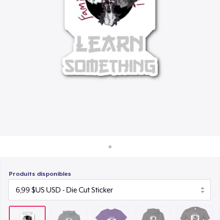
Comment ça marche
22,99 $US
Vendez partout
Unisex Premium Pullover Hoodie
Vendre n'importe quoi
40,99 $US
Bella Canvas 3001 | Classic Unisex Jersey T-Shirt
21,99 $US
Comfort Tee
23,99 $US
Mug
15,99 $US
Produits disponibles
Women's Classic Tee
23,99 $US