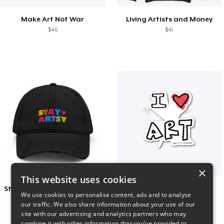
Make Art Not War
Living Artists and Money
$46
$41
×
This website uses cookies
Stay Artsy Embroidered Hat
art love
We use cookies to personalise content, ads and to analyse
$27
$7
our traffic. We also share information about your use of our
site with our advertising and analytics partners who may
combine it with other information that you’ve provided to