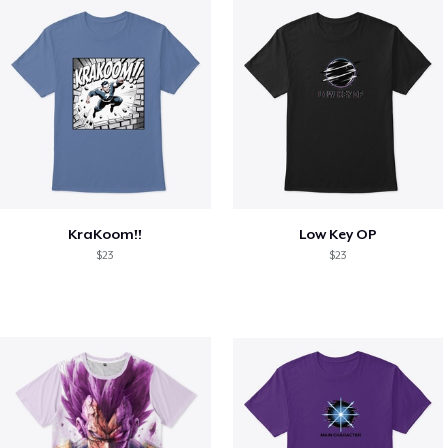
KraKoom!!
Low Key OP
$23
$23