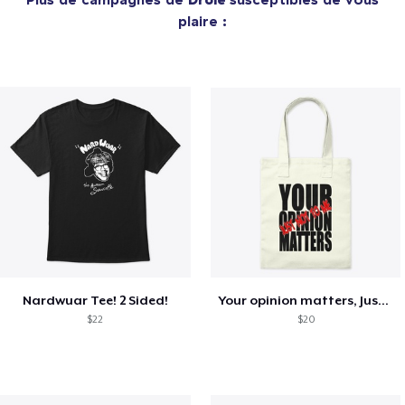
plaire :
Nardwuar Tee! 2 Sided!
Your opinion matters, Just not to me!
$22
$20