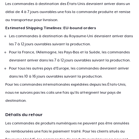
choosing.
Les commandes à destination des États-Unis devraient arriver dans un
With two cards set to print on each sheet, you will only need 8
délai de 4 à 7 jours ouvrables une fois la commande produite et remise
au transporteur pour livraison.
pieces of paper.
Estimated Shipping Timelines: EU-bound orders
From there you will cut on the crop lines, have your child fill in the
Les commandes à destination du Royaume-Uni devraient arriver dans
blanks, then assemble.
les 7 à 12 jours ouvrables suivant la production.
Pour la France, l'Allemagne, les Pays-Bas et la Suède, les commandes
Tear-away assembly:
devraient arriver dans les 7 à 12 jours ouvrables suivant la production.
Order the pages with the cover on top.
Pour tous les autres pays d'Europe, les commandes devraient arriver
(optional: use clips or paper clips to keep them in place)
dans les 10 à 16 jours ouvrables suivant la production.
With your finger, rub a small amount of white school glue along
Pour les commandes internationales expédiées depuis les États-Unis,
the top where all the pages touch. (If you use too much you'll
nous ne suivons pas les colis une fois qu'ils atteignent leur pays de
risk the glue seeping down into the pages)
destination.
Allow to dry. Repeat if necessary
(optional: add washi tape along the top for a finished look)
Détails du retour
Les commandes de produits numériques ne peuvent pas être annulées
ou remboursées une fois le paiement traité. Pour les clients situés au