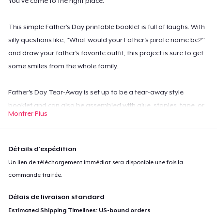
You've come to the right place.
This simple Father's Day printable booklet is full of laughs. With
silly questions like, "What would your Father's pirate name be?"
and draw your father's favorite outfit, this project is sure to get
some smiles from the whole family.
Father's Day Tear-Away is set up to be a tear-away style
booklet and can also be assembled with glue, staples, tape, or
Montrer Plus
ribbon based on your level of DIY. Because there are 14 pages
you can choose to offer this as a one-a-day calendar for the
remainder of the month or simply have him enjoy it all at once
Détails d'expédition
on Father's Day.
Un lien de téléchargement immédiat sera disponible une fois la
commande traitée.
Easy to use and assemble:
All you need are scissors and glue!
Délais de livraison standard
Each instant download is ready to print on 8.5x11 paper of your
Estimated Shipping Timelines: US-bound orders