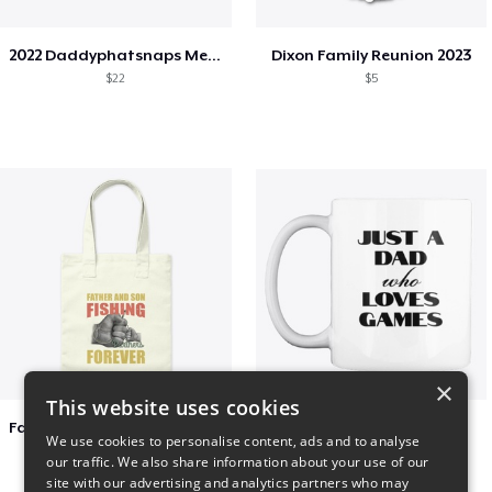
2022 Daddyphatsnaps Merch
Dixon Family Reunion 2023
$22
$5
×
This website uses cookies
Father & Son Fishing Partners Forever
Just a Dad Mug
We use cookies to personalise content, ads and to analyse
$30
$10
our traffic. We also share information about your use of our
site with our advertising and analytics partners who may