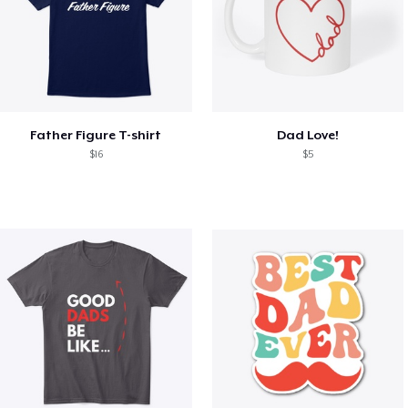
Father Figure T-shirt
Dad Love!
$16
$5