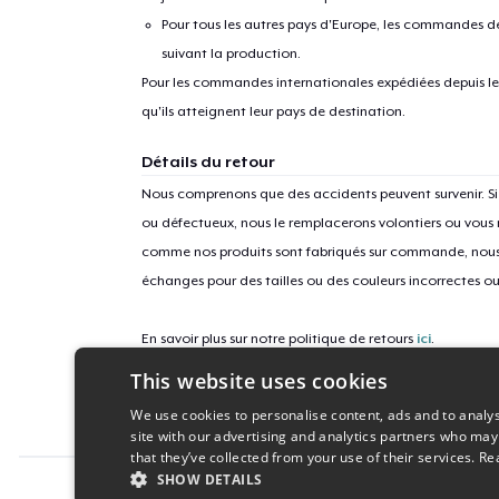
Pour tous les autres pays d'Europe, les commandes dev
suivant la production.
Pour les commandes internationales expédiées depuis les 
qu'ils atteignent leur pays de destination.
Détails du retour
Nous comprenons que des accidents peuvent survenir. 
ou défectueux, nous le remplacerons volontiers ou vous
comme nos produits sont fabriqués sur commande, nous 
échanges pour des tailles ou des couleurs incorrectes o
En savoir plus sur notre politique de retours
ici
.
This website uses cookies
ID campagne
We use cookies to personalise content, ads and to analys
festive-wreath-minimalist-t-sh
site with our advertising and analytics partners who may
that they’ve collected from your use of their services.
Re
SHOW DETAILS
Report this product