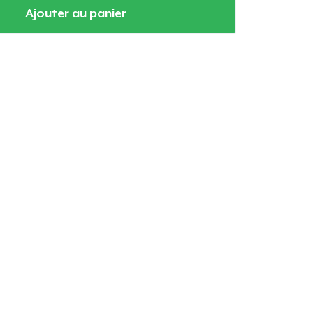
Ajouter au panier
oir le Panier
Qté
 Achats