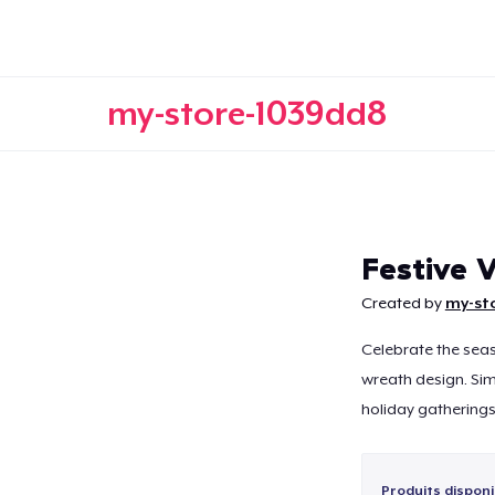
my-store-1039dd8
Continuer
Festive 
Created by
my-st
Celebrate the seas
wreath design. Simp
holiday gatherings.
Produits disponi