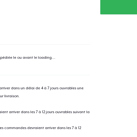
e ajouté au
Panier
V
pédiée le ou avant le
loading...
.
Procéder à la
Continuer Mes
Vérification
river dans un délai de 4 à 7 jours ouvrables une
Classic Crew Neck T-Shirt
r livraison.
 arriver dans les 7 à 12 jours ouvrables suivant la
Unisex Premium Pullover Hoodie
 les commandes devraient arriver dans les 7 à 12