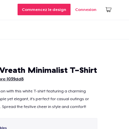
Commencez le design
Connexion
Wreath Minimalist T-Shirt
ore-1039dd8
on with this white T-shirt featuring a charming
le yet elegant, it’s perfect for casual outings or
 Spread the festive cheer in style and comfort!
bles