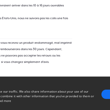
Mug
raient arriver dans les 10 à 16 jours ouvrables
États-Unis, nous ne suivons pas les colis une fois
Women's Classic Tee
Si vous recevez un produit endommagé, mal imprimé
 rembourserons dans les 30 jours. Cependant,
ne pouvons pas accepter les retours ou les
u si vous changez simplement d'avis.
e our traffic. We also share information about your use of our
 combine it with other information that you’ve provided to them or
ad more