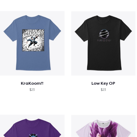
KraKoom!!
Low Key OP
$23
$23