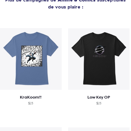
de vous plaire :
KraKoom!!
Low Key OP
$23
$23