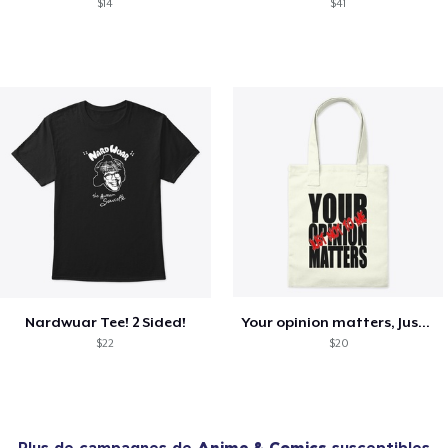
$14
$41
Nardwuar Tee! 2 Sided!
Your opinion matters, Just not to me!
$22
$20
Plus de campagnes de
Anime & Comics
susceptibles