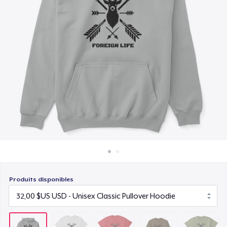
Comment ça marche
20,00 $US
Vendez partout
Classic Long Sleeve Tee
Vendre n'importe quoi
25,00 $US
Next Level 3600 | Premium Ring-Spun Cotton T-Shirt
21,00 $US
Produits disponibles