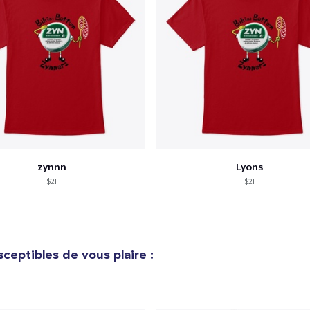
e ajouté au
Panier
V
zynnn
Lyons
$21
$21
Procéder à la
Continuer Mes
Vérification
ceptibles de vous plaire :