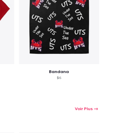
oir le Panier
Qté
Bandana
$16
 Achats
Voir Plus