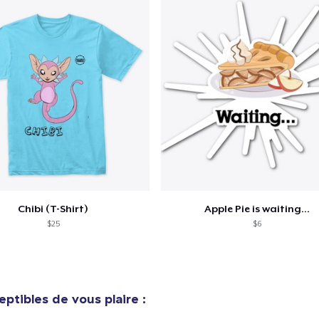
Chibi (T-Shirt)
Apple Pie is waiting...
$25
$6
ptibles de vous plaire :