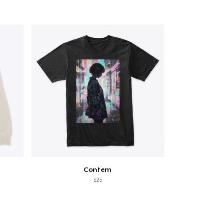
Contem
$25