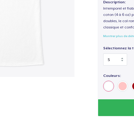
Description:
Intemporel et fiab
coton (4 à 6 oz) p
doubles, le col ro
classique et confo
Montrer plus de dét
Sélectionnez la ta
Couleurs: