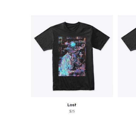
Lost
$25