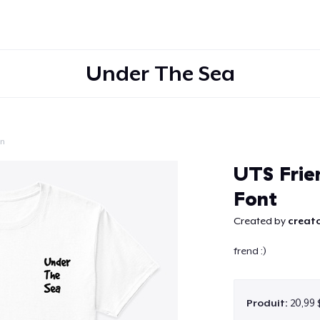
Under The Sea
on
Continuer
UTS Frien
Font
Created by
creato
frend :)
Produit:
20,99 