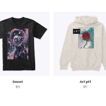
Sasori
Art pt1
$25
$37