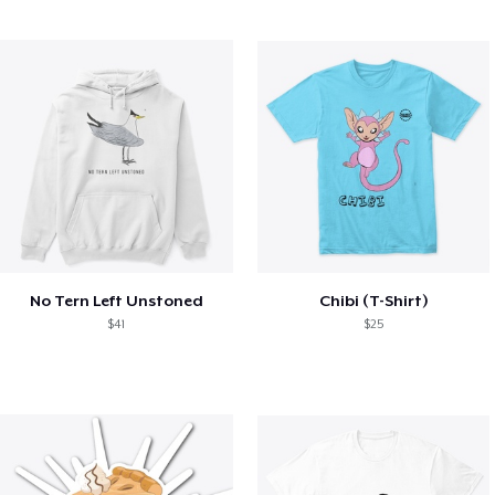
No Tern Left Unstoned
Chibi (T-Shirt)
$41
$25