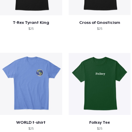
T-Rex Tyrant King
Cross of Gnosticism
$25
$25
WORLD t-shirt
Folksy Tee
$25
$25