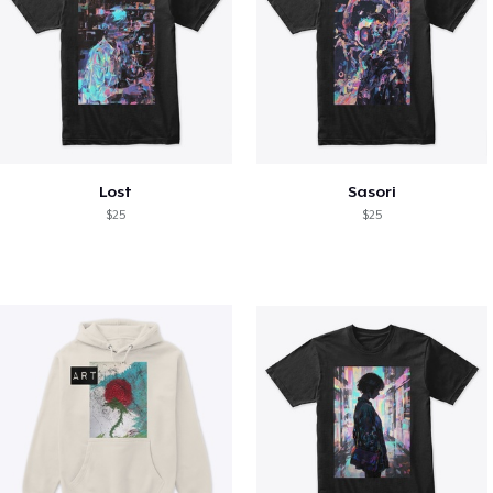
Lost
Sasori
$25
$25