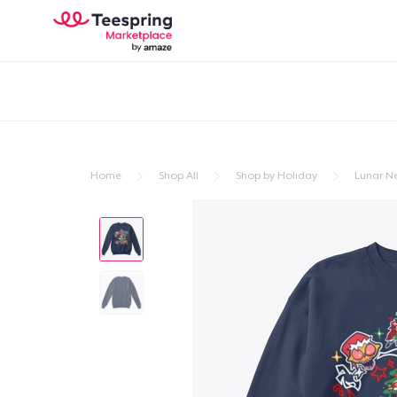
Home
Shop All
Shop by Holiday
Lunar N