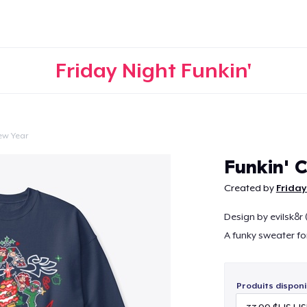
Friday Night Funkin'
ew Year
Continuer
Funkin' 
Created by
Friday
Design by evilsk8r 
A funky sweater fo
Produits disponi