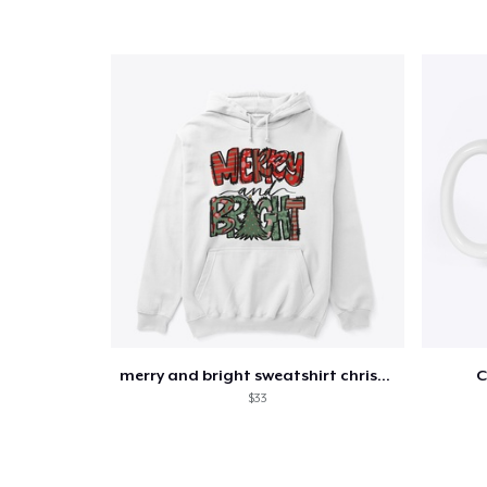
merry and bright sweatshirt christmas
C
$33