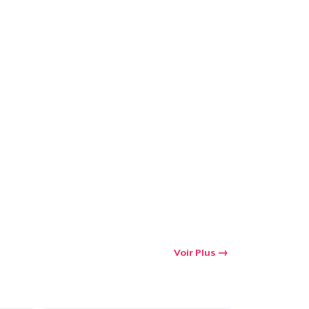
Voir Plus
oir le Panier
Qté