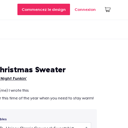
Commencez le design
Connexion
Christmas Sweater
 Night Funkin'
(me) I wrote this
r this time of the year when you need to stay warm!
bles