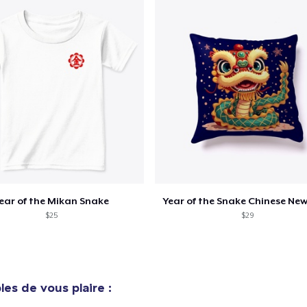
Procéder à la
Continuer Mes
Vérification
Unisex Classic Crewneck Sweatshirt
33,99 $US
Classic Long Sleeve Tee
25,99 $US
ear of the Mikan Snake
Year of the Snake Chinese New
$25
$29
es de vous plaire :