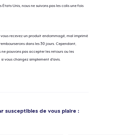
États-Unis, nous ne suivons pas les colis une fois
Si vous recevez un produit endommagé, mal imprimé
 rembourserons dans les 30 jours. Cependant,
ne pouvons pas accepter les retours ou les
u si vous changez simplement d'avis.
ar
susceptibles de vous plaire :
e ajouté au
Panier
V