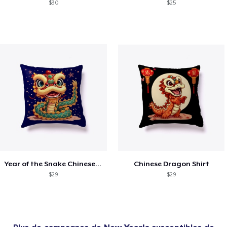
$30
$25
Year of the Snake Chinese New Year
Chinese Dragon Shirt
$29
$29
Plus de campagnes de
New Year's
susceptibles de