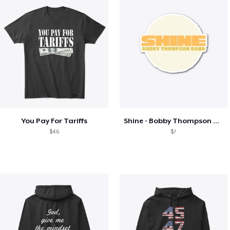
You Pay For Tariffs
Shine - Bobby Thompson Band Merch
$46
$7